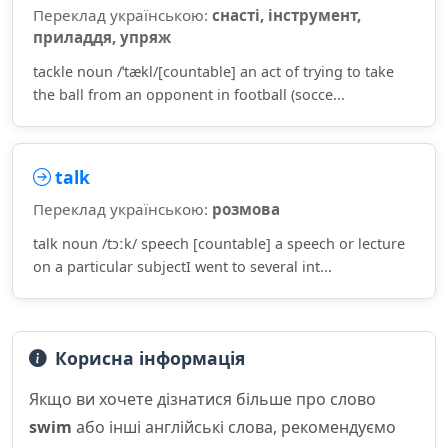
Переклад українською:
снасті, інструмент,
приладдя, упряж
tackle noun /ˈtækl/[countable] an act of trying to take
the ball from an opponent in football (socce...
talk
Переклад українською:
розмова
talk noun /tɔːk/ speech [countable] a speech or lecture
on a particular subjectI went to several int...
Корисна інформація
Якщо ви хочете дізнатися більше про слово
swim
або інші англійські слова, рекомендуємо