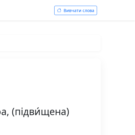
Вивчати слова
а, (підви́щена)