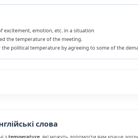
 excitement, emotion, etc. in a situation
sed the temperature of the meeting.
 the political temperature by agreeing to some of the dem
нглійські слова
ні з
temperature
, які можуть допомогти вам краще зроз