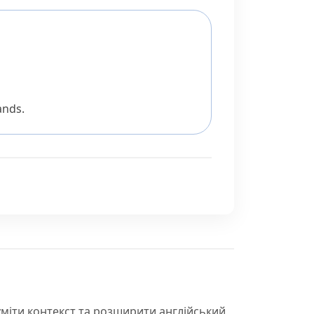
ands.
уміти контекст та розширити англійський