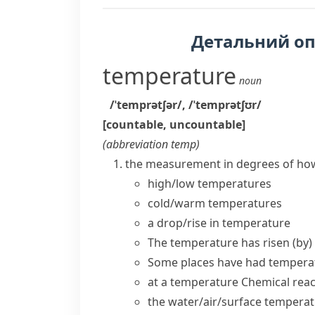
Детальний о
temperature
noun
/ˈtemprətʃər/
,
/ˈtemprətʃʊr/
[countable, uncountable]
(abbreviation
temp
)
the measurement in degrees of how 
high/low temperatures
cold/warm temperatures
a
drop/rise in temperature
The temperature has risen (by) 
Some places have had temperat
at a temperature
Chemical reac
the water/air/surface tempera