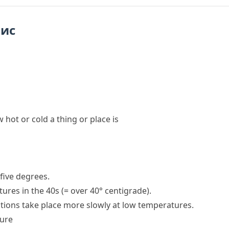
пис
hot or cold a thing or place is
five degrees.
ures in the 40s
(= over 40°
centigrade
)
.
tions take place more slowly at low temperatures.
ture