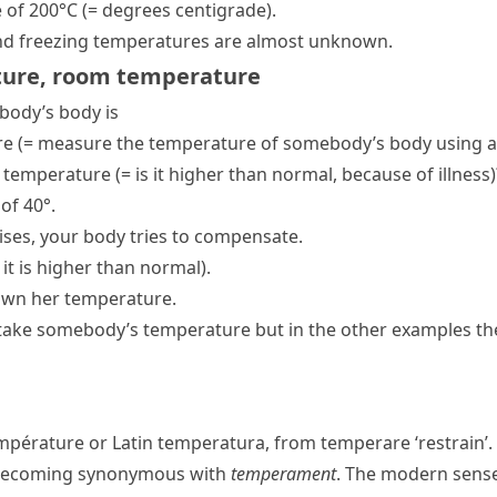
e of 200°C
(= degrees
centigrade
)
.
 and freezing temperatures are almost unknown.
ture
,
room temperature
ody’s body is
re
(= measure the temperature of somebody’s body using a 
 temperature
(= is it higher than normal, because of illness)
of 40°.
ises, your body tries to compensate.
 it is higher than normal)
.
down her temperature.
take somebody’s temperature
but in the other examples t
mpérature
or Latin
temperatura
, from
temperare
‘restrain’
r becoming synonymous with
temperament
. The modern sense