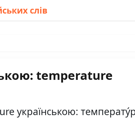
ських слів
ькою: temperature
re українською: температу́р