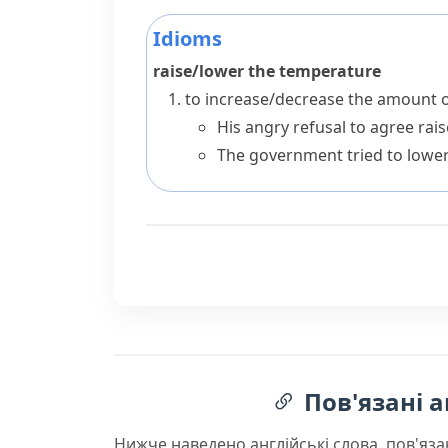
Idioms
raise/lower the temperature
to increase/decrease the amount of
His angry refusal to agree rai
The government tried to lower
Пов'язані а
Нижче наведено англійські слова, пов'яза