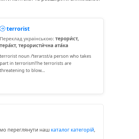
terrorist
Переклад українською:
терори́ст,
тера́кт, терористи́чна ата́ка
terrorist noun /ˈterərɪst/a person who takes
part in terrorismThe terrorists are
threatening to blow...
уємо переглянути наш
каталог категорій
,