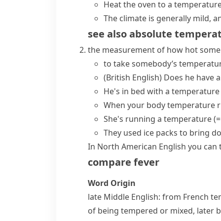
Heat the oven to a temperatur
The climate is generally mild,
see also
absolute tempera
the measurement of how hot someb
to
take somebody’s temperatu
(British English)
Does he
have a
He's in bed with a temperature 
When your
body temperature
r
She's
running a temperature
(=
They used ice packs to bring 
In
North American English
you can
compare
fever
Word Origin
late Middle English: from French
te
of being tempered or mixed, late