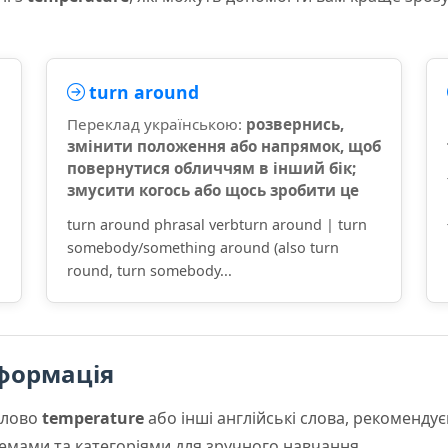
turn around
Переклад українською:
розвернись,
змінити положення або напрямок, щоб
повернутися обличчям в інший бік;
змусити когось або щось зробити це
turn around phrasal verbturn around | turn
somebody/something around (also turn
round, turn somebody...
формація
слово
temperature
або інші англійські слова, рекоменд
 темами та категоріями для зручного навчання.