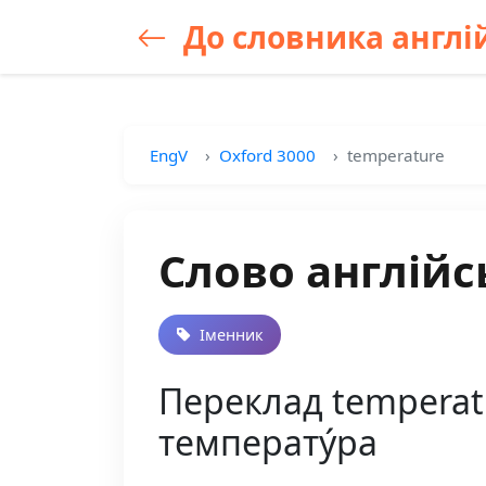
До словника англій
EngV
Oxford 3000
temperature
Слово англійс
Іменник
Переклад temperatu
температу́ра