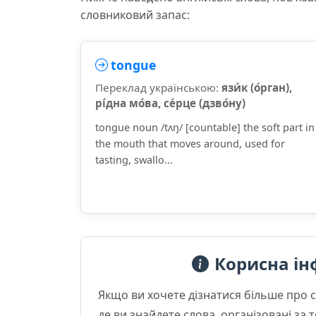
словниковий запас:
tongue
Переклад українською:
язи́к (о́рган),
рі́дна мо́ва, се́рце (дзво́ну)
tongue noun /tʌŋ/ [countable] the soft part in
the mouth that moves around, used for
tasting, swallo...
Корисна ін
Якщо ви хочете дізнатися більше про 
де ви знайдете слова, організовані за