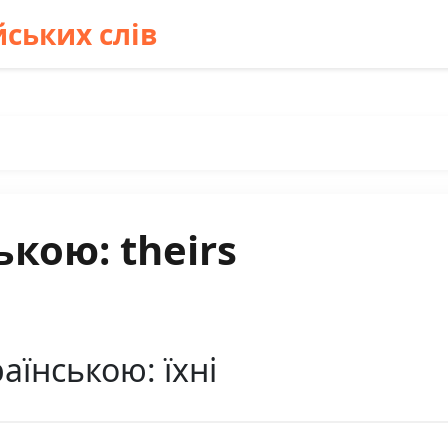
ських слів
кою: theirs
аїнською: їхні