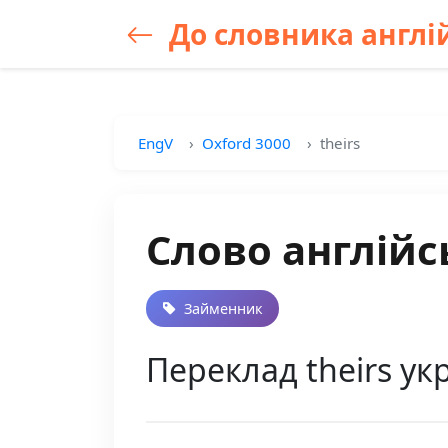
До словника англій
EngV
Oxford 3000
theirs
Слово англійсь
Займенник
Переклад theirs укр