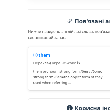
Пов'язані а
Нижче наведено англійські слова, пов'яза
словниковий запас:
them
Переклад українською:
їх
them pronoun, strong form /ðem/ /ðəm/,
strong form /ðem/the object form of they
used when referring ...
Корисна ін