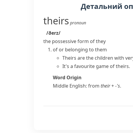
Детальний о
theirs
pronoun
/ðerz/
the possessive form of
they
of or belonging to them
Theirs are the children with very
It's a favourite game of theirs.
Word Origin
Middle English: from
their
+
-'s
.