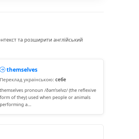
онтекст та розширити англійський
themselves
Переклад українською:
себе
themselves pronoun /ðəmˈselvz/ (the reflexive
form of they) used when people or animals
performing a...