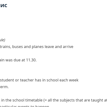
пис
ule
)
trains, buses and planes leave and arrive
rain was due at 11.30.
a student or teacher has in school each week
term.
 in the school timetable
(= all the subjects that are taught a
particular events to happen