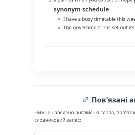
synonym
schedule
I have a busy timetable this w
The government has set out its 
Пов'язані а
Нижче наведено англійські слова, пов'яза
словниковий запас: