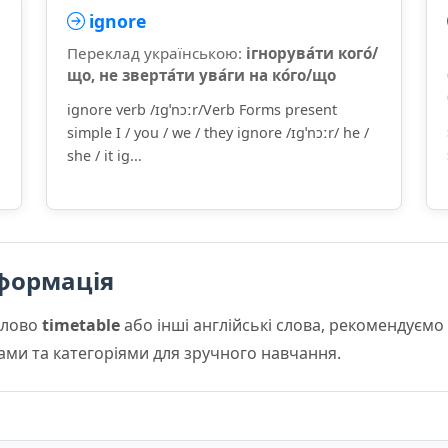
ignore
Переклад українською:
ігнорува́ти кого́/
що, не зверта́ти ува́ги на ко́го/що
ignore verb /ɪɡˈnɔːr/Verb Forms present
simple I / you / we / they ignore /ɪɡˈnɔːr/ he /
she / it ig...
формація
слово
timetable
або інші англійські слова, рекомендуєм
мами та категоріями для зручного навчання.