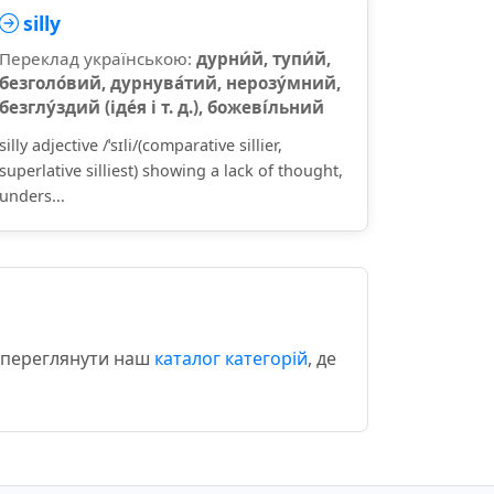
silly
Переклад українською:
дурни́й, тупи́й,
безголо́вий, дурнува́тий, нерозу́мний,
безглу́здий (іде́я і т. д.), божеві́льний
silly adjective /ˈsɪli/(comparative sillier,
superlative silliest) showing a lack of thought,
unders...
о переглянути наш
каталог категорій
, де