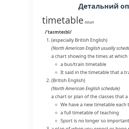
Детальний о
timetable
noun
/ˈtaɪmteɪbl/
(especially British English)
(
North American English usually
sched
a chart showing the times at which 
a bus/train timetable
It said in the timetable that a t
(British English)
(
North American English
schedule
)
a chart or plan of the classes that 
We have a new timetable each 
a full timetable of teaching
Sport is no longer so important
a plan of when you expect or hope 