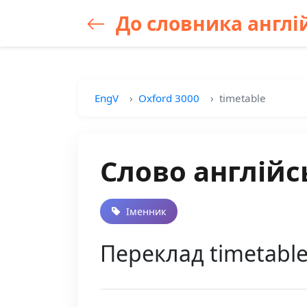
До словника англій
EngV
Oxford 3000
timetable
Слово англійс
Іменник
Переклад timetable