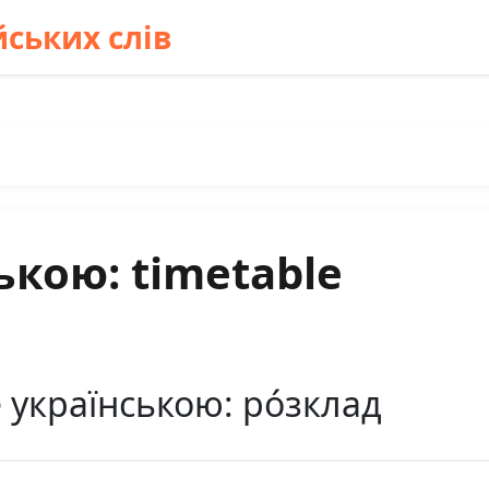
ських слів
ькою: timetable
 українською: ро́зклад