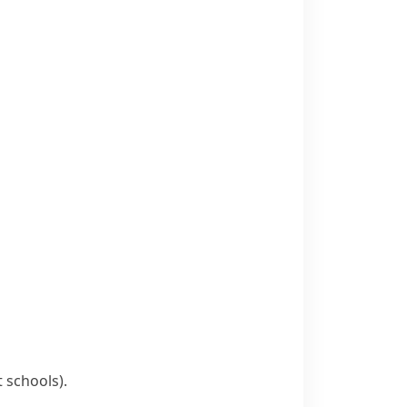
t schools)
.