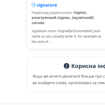
signature
Переклад українською:
пі́дпис,
електро́нний пі́дпис, (музи́чний)
сигна́л
signature noun /ˈsɪɡnətʃər/[countable] your
name as you usually write it, for example at
the end of ...
Корисна ін
Якщо ви хочете дізнатися більше про 
ви знайдете слова, організовані за те