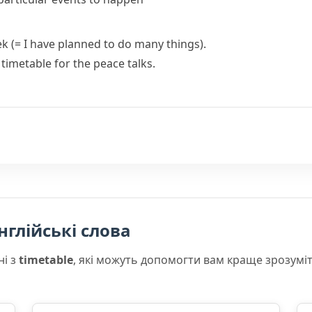
eek
(= I have planned to do many things)
.
timetable for the peace talks.
нглійські слова
ні з
timetable
, які можуть допомогти вам краще зрозумі