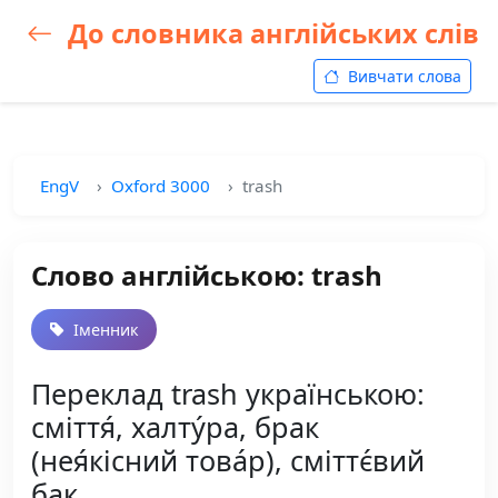
До словника англійських слів
Вивчати слова
EngV
Oxford 3000
trash
Слово англійською: trash
Іменник
Переклад trash українською:
сміття́, халту́ра, брак
(нея́кісний това́р), сміттє́вий
бак