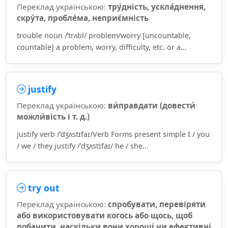
Переклад українською:
тру́дність, ускла́днення,
скру́та, пробле́ма, неприє́мність
trouble noun /ˈtrʌbl/ problem/worry [uncountable,
countable] a problem, worry, difficulty, etc. or a...
justify
Переклад українською:
ви́правдати (довести́
можли́вість і т. д.)
justify verb /ˈdʒʌstɪfaɪ/Verb Forms present simple I / you
/ we / they justify /ˈdʒʌstɪfaɪ/ he / she...
try out
Переклад українською:
спробувати, перевіряти
або використовувати когось або щось, щоб
побачити, наскільки вони хороші чи ефективні