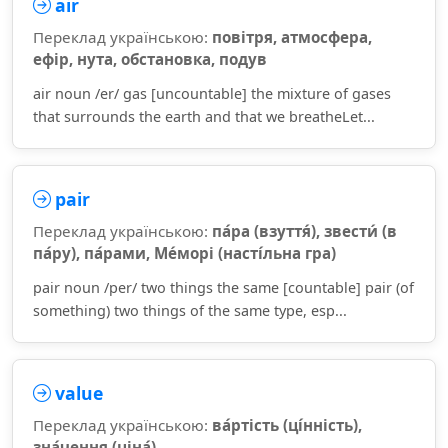
air
Переклад українською:
повітря, атмосфера,
ефір, нута, обстановка, подув
air noun /er/ gas [uncountable] the mixture of gases
that surrounds the earth and that we breatheLet...
pair
Переклад українською:
па́ра (взуття́), звести́ (в
па́ру), па́рами, Ме́морі (насті́льна гра)
pair noun /per/ two things the same [countable] pair (of
something) two things of the same type, esp...
value
Переклад українською:
ва́ртість (ці́нність),
зна́чення (ціна́)