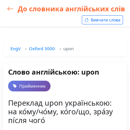
До словника англійських слів
Вивчати слова
EngV
Oxford 3000
upon
Слово англійською: upon
Прийменник
Переклад upon українською:
на ко́му/чо́му, ко́го/що, зра́зу
пі́сля чого́