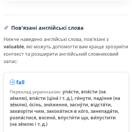
Пов'язані англійські слова
Нижче наведено англійські слова, пов'язані з
valuable
, які можуть допомогти вам краще зрозуміти
контекст та розширити англійський словниковий
запас:
fall
Переклад українською:
упа́сти, впа́сти (на
зе́млю), впа́сти (ціна́ і т. д.), ги́нути, паді́ння (на
зе́млю), о́сінь, зни́ження, засну́ти, відста́ти,
захворі́ти чим, закоха́тися в ко́го, занепада́ти,
розпа́стися, восени́, впусти́ти що, ви́пустити
(на зе́млю і т. д.)