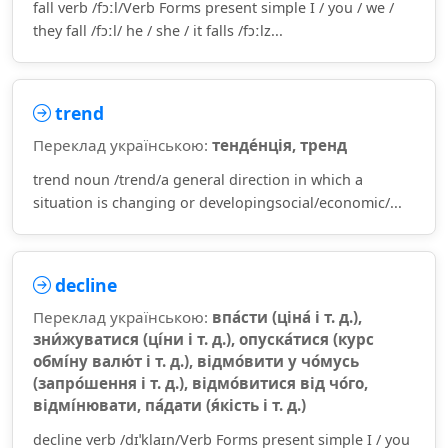
fall verb /fɔːl/Verb Forms present simple I / you / we /
they fall /fɔːl/ he / she / it falls /fɔːlz...
trend
Переклад українською:
тенде́нція, тренд
trend noun /trend/a general direction in which a
situation is changing or developingsocial/economic/...
decline
Переклад українською:
впа́сти (ціна́ і т. д.),
зни́жуватися (ці́ни і т. д.), опуска́тися (курс
обмі́ну валю́т і т. д.), відмо́вити у чо́мусь
(запро́шення і т. д.), відмо́витися від чо́го,
відмі́нювати, па́дати (я́кість і т. д.)
decline verb /dɪˈklaɪn/Verb Forms present simple I / you