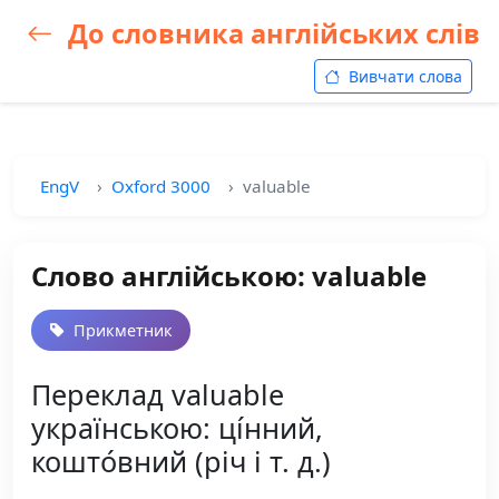
До словника англійських слів
Вивчати слова
EngV
Oxford 3000
valuable
Слово англійською: valuable
Прикметник
Переклад valuable
українською: ці́нний,
кошто́вний (річ і т. д.)