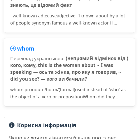
знають, це відомий факт
well-known adjectiveadjective 1known about by a lot
of people synonym famous a well-known actor H...
whom
Переклад українською:
(непрямий відмінок від )
кого, кому, this is the woman about ~ I was
speaking — ось та жінка, про яку я говорив, ~
did you see? — кого ви бачили?
whom pronoun /huːm/(formal)used instead of ‘who’ as
the object of a verb or prepositionWhom did they...
Корисна інформація
Якщо ви хочете дізнатися більше про слово