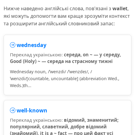
Нижче наведено англійські слова, пов'язані з
wallet
,
які можуть допомогти вам краще зрозуміти контекст
та розширити англійський словниковий запас:
wednesday
Переклад українською:
середа, on ~ — у середу,
Good (Holy) ~ — середа на страсному тижні
Wednesday noun, /ˈwenzdi/ /ˈwenzdeɪ/, /
ˈwenzdi/[countable, uncountable] (abbreviation Wed.,
Weds.)th...
well-known
Переклад українською:
відомий, знаменитий;
популярний, славетний, добре відомий
(знайомий), it is a ~ fact — про цей факт усі