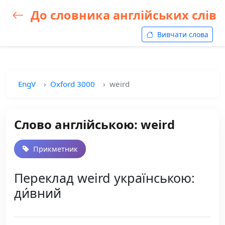
До словника англійських слів
Вивчати слова
EngV
Oxford 3000
weird
Слово англійською: weird
Прикметник
Переклад weird українською:
ди́вний