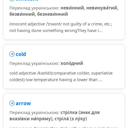
Переклад українською:
неви́нний, невинува́тий,
безви́нний, безневи́нний
innocent adjective /ˈɪnəsnt/ not guilty of a crime, etc.;
not having done something wrongThey have i...
cold
Переклад українською:
холо́дний
cold adjective /kəʊld/(comparative colder, superlative
coldest) low temperature having a lower than ...
arrow
Переклад українською:
стрі́лка (знак для
вказі́вки на́пряму), стріла́ (з лу́ку)