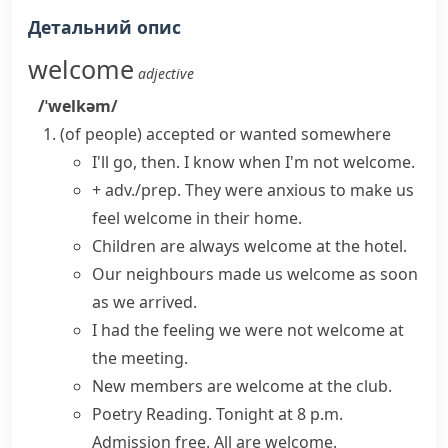
Детальний опис
welcome
adjective
/ˈwelkəm/
(
of people
)
accepted or wanted somewhere
I'll go, then. I know when I'm not welcome.
+ adv./prep.
They were anxious to make us
feel welcome
in their home.
Children are
always welcome
at the hotel.
Our neighbours made us welcome as soon
as we arrived.
I had the feeling we were not welcome at
the meeting.
New members are welcome at the club.
Poetry Reading. Tonight at 8 p.m.
Admission free.
All are welcome
.