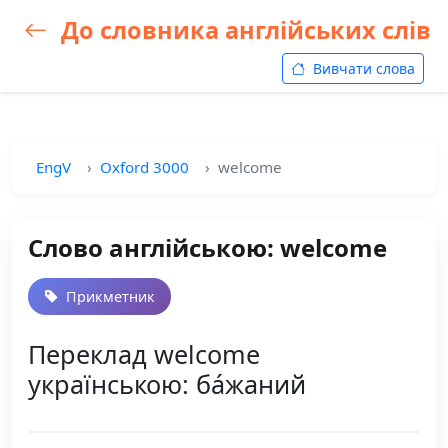
До словника англійських слів
Вивчати слова
EngV
Oxford 3000
welcome
Слово англійською: welcome
Прикметник
Переклад welcome
українською: ба́жаний