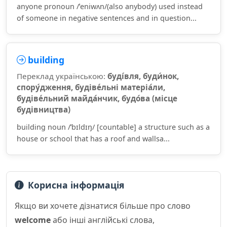
anyone pronoun /ˈeniwʌn/(also anybody) used instead
of someone in negative sentences and in question...
building
Переклад українською:
буді́вля, буди́нок,
спору́дження, будіве́льні матеріа́ли,
будіве́льний майда́нчик, будо́ва (місце
будівництва)
building noun /ˈbɪldɪŋ/ [countable] a structure such as a
house or school that has a roof and wallsa...
Корисна інформація
Якщо ви хочете дізнатися більше про слово
welcome
або інші англійські слова,