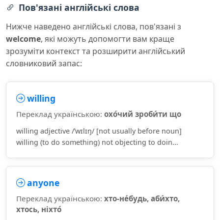
Пов'язані англійські слова
Нижче наведено англійські слова, пов'язані з
welcome
, які можуть допомогти вам краще
зрозуміти контекст та розширити англійський
словниковий запас:
willing
Переклад українською:
охо́чий зроби́ти що
willing adjective /ˈwɪlɪŋ/ [not usually before noun]
willing (to do something) not objecting to doin...
anyone
Переклад українською:
хто-не́будь, аби́хто,
хтось, ніхто́