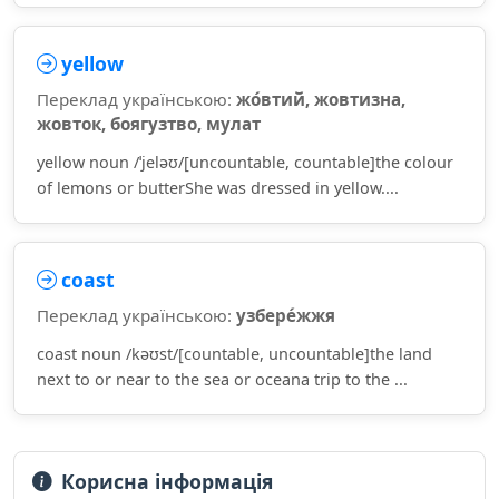
yellow
Переклад українською:
жо́втий, жовтизна,
жовток, боягузтво, мулат
yellow noun /ˈjeləʊ/[uncountable, countable]the colour
of lemons or butterShe was dressed in yellow....
coast
Переклад українською:
узбере́жжя
coast noun /kəʊst/[countable, uncountable]the land
next to or near to the sea or oceana trip to the ...
Корисна інформація