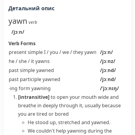
Детальний опис
yawn
verb
/jɔːn/
Verb Forms
present simple I / you / we / they
yawn
/jɔːn/
he / she / it
yawns
/jɔːnz/
past simple
yawned
/jɔːnd/
past participle
yawned
/jɔːnd/
-ing form
yawning
/ˈjɔːnɪŋ/
[intransitive]
to open your mouth wide and
breathe in deeply through it, usually because
you are tired or bored
He stood up, stretched and yawned.
We couldn't help yawning during the