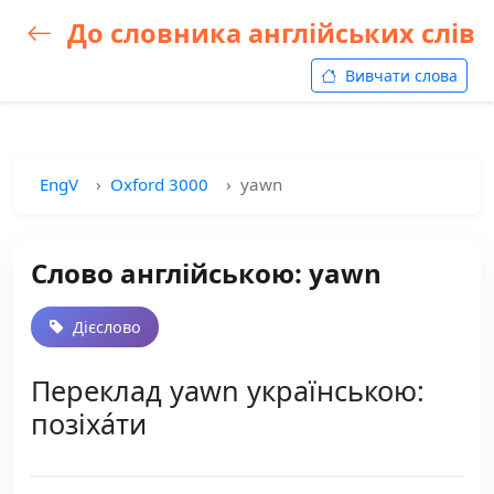
До словника англійських слів
Вивчати слова
EngV
Oxford 3000
yawn
Слово англійською: yawn
Дієслово
Переклад yawn українською:
позіха́ти