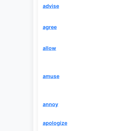
advise
agree
allow
amuse
annoy
apologize