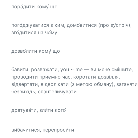
пора́дити кому́ що
пого́джуватися з ким, домо́витися (про зу́стріч),
зго́дитися на чо́му
дозво́лити кому́ що
бавити; розважати, you ~ me — ви мене смішите,
проводити приємно час, коротати дозвілля,
відвертати, відволікати (з метою обману), заганяти
безвихідь; спантеличувати
дратува́ти, зли́ти кого́
ви́бачитися, перепроси́ти