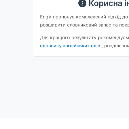
Корисна і
EngV пропонує комплексний підхід до 
розширити словниковий запас та покр
Для кращого результату рекомендуємо
словнику англійських слів
, розділено
English Learning App