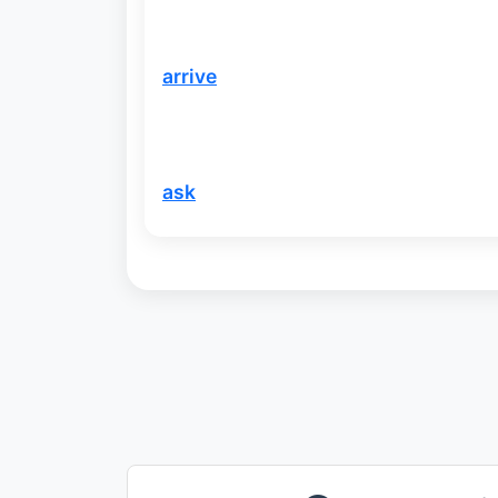
arrive
ask