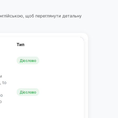
 англійською, щоб переглянути детальну
Тип
Дієслово
и
, to
Дієслово
no
о