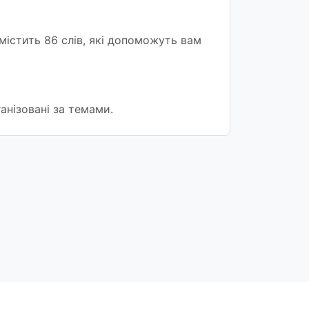
містить 86 слів, які допоможуть вам
анізовані за темами.
ви надання послуг
Контакти
Граматика