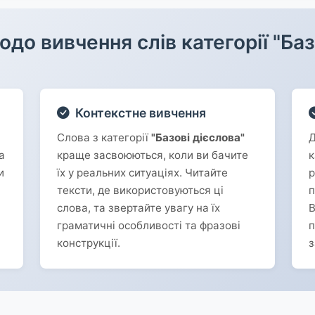
до вивчення слів категорії "Баз
Контекстне вивчення
Слова з категорії
"Базові дієслова"
Д
а
краще засвоюються, коли ви бачите
к
и
їх у реальних ситуаціях. Читайте
р
тексти, де використовуються ці
п
слова, та звертайте увагу на їх
В
граматичні особливості та фразові
п
конструкції.
з