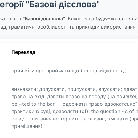
егорії "Базові дієслова"
категорії
"Базові дієслова"
. Клікніть на будь-яке слово
ад, граматичні особливості та приклади використання.
Переклад
прийня́ти що, прийма́ти що (пропози́цію і т. д.)
визнавати; допускати, припускати, впускати; дават
право на вхід, давати право на посаду (на привілеї)
be ~ted to the bar — одержати право адвокатської
практики в суді, дозволяти (of), the question ~s of 
delay — питання не терпить зволікань, вміщати (пр
приміщення)