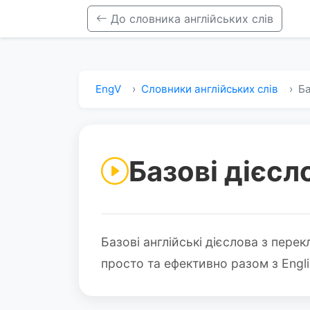
До словника англійських слів
EngV
Словники англійських слів
Ба
Базові дієсл
Базові англійські дієслова з пере
просто та ефективно разом з Engl