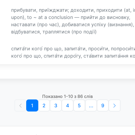
прибувати, приїжджати; доходити, приходити (at, i
upon), to ~ at a conclusion — прийти до висновку,
наставати (про час), добиватися успіху (визнання),
відбуватися, траплятися (про події)
спита́ти кого́ про що, запита́ти, проси́ти, попроси́т
кого́ про що, спита́ти доро́гу, ста́вити запита́ння к
Показано 1-10 з 86 слів
1
2
3
4
5
...
9