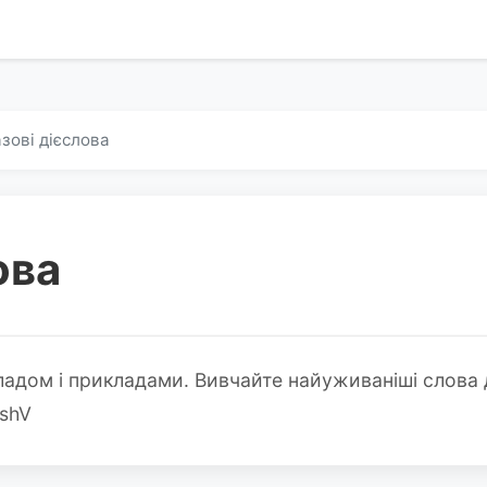
зові дієслова
ова
кладом і прикладами. Вивчайте найуживаніші слова
ishV