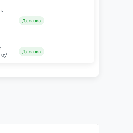
n,
Дієслово
и
Дієслово
ому́