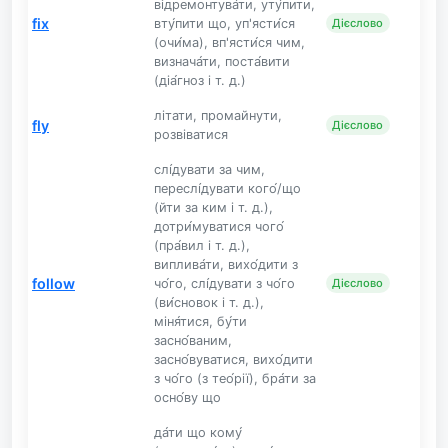
відремонтува́ти, уту́пити,
fix
вту́пити що, уп'ясти́ся
Дієслово
(очи́ма), вп'ясти́ся чим,
визнача́ти, поста́вити
(діа́гноз і т. д.)
літати, промайнути,
fly
Дієслово
розвіватися
слі́дувати за чим,
переслі́дувати кого́/що
(йти за ким і т. д.),
дотри́муватися чого́
(пра́вил і т. д.),
виплива́ти, вихо́дити з
follow
чо́го, слі́дувати з чо́го
Дієслово
(ви́сновок і т. д.),
міня́тися, бу́ти
засно́ваним,
засно́вуватися, вихо́дити
з чо́го (з тео́рії), бра́ти за
осно́ву що
да́ти що кому́