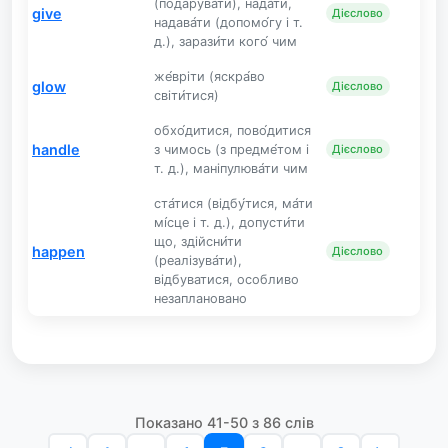
(подарува́ти), нада́ти,
give
Дієслово
надава́ти (допомо́гу і т.
д.), зарази́ти кого́ чим
же́вріти (яскра́во
glow
Дієслово
світи́тися)
обхо́дитися, пово́дитися
handle
з чимось (з предме́том і
Дієслово
т. д.), маніпулюва́ти чим
ста́тися (відбу́тися, ма́ти
мі́сце і т. д.), допусти́ти
що, здійсни́ти
happen
Дієслово
(реалізува́ти),
відбуватися, особливо
незаплановано
Показано 41-50 з 86 слів