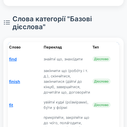
Слова категорії "Базові
дієслова"
Слово
Переклад
Тип
find
знайти́ що, знахо́дити
Дієслово
закі́нчити що (робо́ту і т.
д.), скінчи́тися,
finish
закі́нчитися (дійти́ до
Дієслово
кінця́), заверши́тися,
дочита́ти що, договори́ти
увійти́ куди́ (ро́змірами),
fit
Дієслово
бу́ти у фо́рмі
прикріпи́ти, закріпи́ти що
до чо́го, пола́годити,