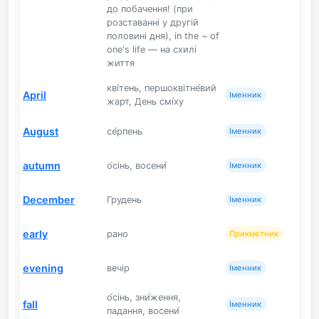
до побачення! (при
розставанні у другій
половині дня), in the ~ of
one's life — на схилі
життя
кві́тень, першоквітне́вий
April
Іменник
жарт, День смі́ху
August
се́рпень
Іменник
autumn
о́сінь, восени́
Іменник
December
Грудень
Іменник
early
рано
Прикметник
evening
вечір
Іменник
о́сінь, зни́ження,
fall
Іменник
падання, восени́