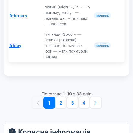
лютий (місяць), in ~ — у
лютому, ~ days —
february
Іменник
лютневі дні, ~ fair-maid
— пролісок
п'ятниця, Good ~ —
велика (страсна)
friday
п'ятниця, to have a ~
Іменник
look — мати похмурий
вигляд
Показано 1-10 з 33 слів
1
2
3
4
Корисна інформація