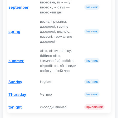
вересень, in ~ — у
september
вересні, ~ days —
Іменник
вересневі дні
весна́, пружи́на,
джерело́, гаря́че
spring
джерело́, весно́ю,
Іменник
навесні́, терма́льне
джерело́
лі́то, лі́том, влі́тку,
ба́бине лі́то,
summer
(тимчасо́ва) робо́та,
Іменник
підробі́ток, лі́тні ви́ди
спо́рту, лі́тній час
Sunday
Неділя
Іменник
Thursday
Четвер
Іменник
tonight
сього́дні вве́чері
Прислівник