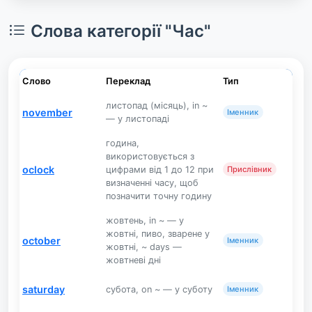
Слова категорії "Час"
Слово
Переклад
Тип
листопад (місяць), in ~
november
Іменник
— у листопаді
година,
використовується з
oclock
цифрами від 1 до 12 при
Прислівник
визначенні часу, щоб
позначити точну годину
жовтень, in ~ — у
жовтні, пиво, зварене у
october
Іменник
жовтні, ~ days —
жовтневі дні
saturday
субота, on ~ — у суботу
Іменник