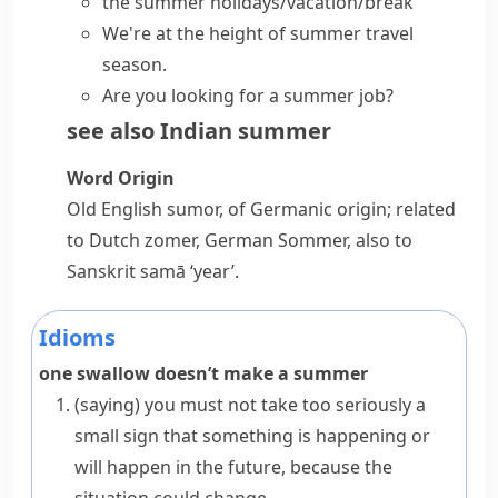
the
summer holidays/vacation/break
We're at the height of
summer
travel
season
.
Are you looking for a summer job?
see also
Indian summer
Word Origin
Old English
sumor
, of Germanic origin; related
to Dutch
zomer
, German
Sommer
, also to
Sanskrit
samā
‘year’.
Idioms
one swallow doesn’t make a summer
(saying)
you must not take too seriously a
small sign that something is happening or
will happen in the future, because the