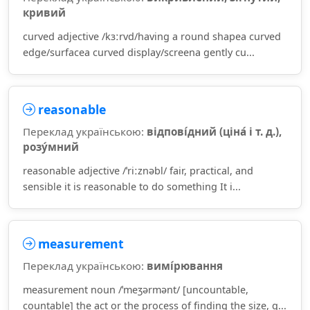
кривий
curved adjective /kɜːrvd/having a round shapea curved
edge/surfacea curved display/screena gently cu...
reasonable
Переклад українською:
відпові́дний (ціна́ і т. д.),
розу́мний
reasonable adjective /ˈriːznəbl/ fair, practical, and
sensible it is reasonable to do something It i...
measurement
Переклад українською:
вимі́рювання
measurement noun /ˈmeʒərmənt/ [uncountable,
countable] the act or the process of finding the size, q...