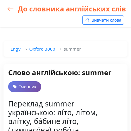
До словника англійських слів
Вивчати слова
EngV
Oxford 3000
summer
Слово англійською: summer
Іменник
Переклад summer
українською: лі́то, лі́том,
влі́тку, ба́бине лі́то,
(тимчасо́ва) робо́та,