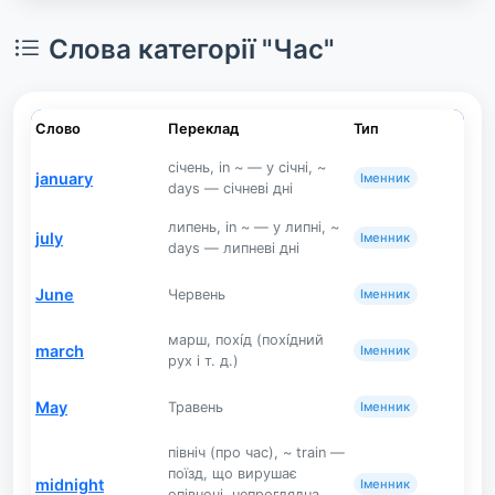
Слова категорії "Час"
Слово
Переклад
Тип
січень, in ~ — у січні, ~
january
Іменник
days — січневі дні
липень, in ~ — у липні, ~
july
Іменник
days — липневі дні
June
Червень
Іменник
марш, похі́д (похі́дний
march
Іменник
рух і т. д.)
May
Травень
Іменник
північ (про час), ~ train —
поїзд, що вирушає
midnight
Іменник
опівночі, непроглядна