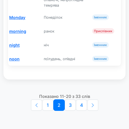
темрява
Monday
Понеділок
Іменник
morning
ранок
Прислівник
night
ніч
Іменник
noon
по́лудень, опі́вдні
Іменник
Показано 11-20 з 33 слів
1
2
3
4