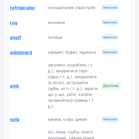
refrigerator
холоди́льник (при́стрій)
Іменник
rug
килимо́к
Іменник
shelf
поли́ця
Іменник
sideboard
сервант; буфет, підніжка
Іменник
затопи́ти (корабе́ль і т.
д.), зану́ритися (про
су́дно і т. д.), зану́ритися
(в пісо́к), встроми́ти
sink
Дієслово
(зу́би, ні́гті і т. д.), зари́ти
що у що, ри́ти, копа́ти,
провали́тися (рі́вень і т.
д.)
sofa
канапа, софа, диван
Іменник
піч, пі́чка, гру́ба, плита́
(кухо́нна), га́зова плита́,