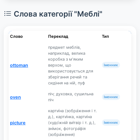
Слова категорії "Меблі"
Слово
Переклад
Тип
предмет меблів,
наприклад, велика
коробка з м'яким
ottoman
верхом, що
Іменник
використовується для
зберігання речей та
сидіння на ній, пуф
піч; духовка, сушильна
oven
Іменник
піч
карти́на (зобра́ження і т.
д.), карти́нка, карти́на
picture
(худо́жній ви́твір і т. д.),
Іменник
зні́мок, фотогра́фія
(зобра́ження)