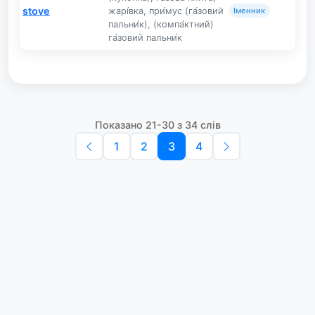
stove
жарі́вка, при́мус (га́зовий
Іменник
пальни́к), (компа́ктний)
га́зовий пальни́к
Показано 21-30 з 34 слів
1
2
3
4