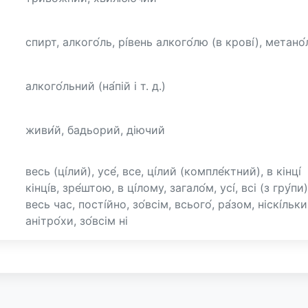
спирт, алкого́ль, рі́вень алкого́лю (в крові́), метано́
алкого́льний (на́пій і т. д.)
живи́й, бадьорий, діючий
весь (ці́лий), усе́, все, ці́лий (компле́ктний), в кінці́
кінці́в, зре́штою, в ці́лому, загало́м, усі́, всі (з гру́пи)
весь час, пості́йно, зо́всім, всього́, ра́зом, ніскі́льки
анітро́хи, зо́всім ні