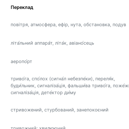
Переклад
повітря, атмосфера, ефір, нута, обстановка, подув
літа́льний аппара́т, літа́к, авіано́сець
аеропо́рт
триво́га, спо́лох (сигна́л небезпе́ки), переля́к,
буди́льник, сигналіза́ція, фальши́ва триво́га, поже́
сигналіза́ція, дете́ктор ди́му
стривожений, стурбований, занепокоєний
тривожний; хвилюючий