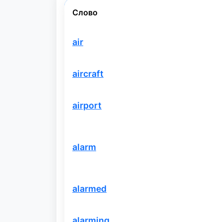
Слово
air
aircraft
airport
alarm
alarmed
alarming