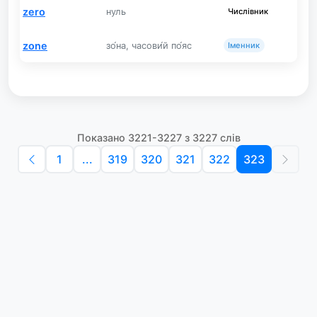
zero
нуль
Числівник
zone
зо́на, часови́й по́яс
Іменник
Показано 3221-3227 з 3227 слів
1
...
319
320
321
322
323