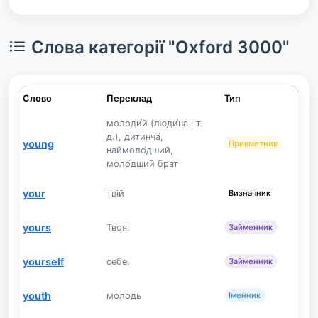
Слова категорії "Oxford 3000"
Слово
Переклад
Тип
молоди́й (люди́на і т.
д.), дитинча́,
young
Прикметник
наймоло́дший,
моло́дший брат
your
твій
Визначник
yours
Твоя.
Займенник
yourself
себе.
Займенник
youth
молодь
Іменник