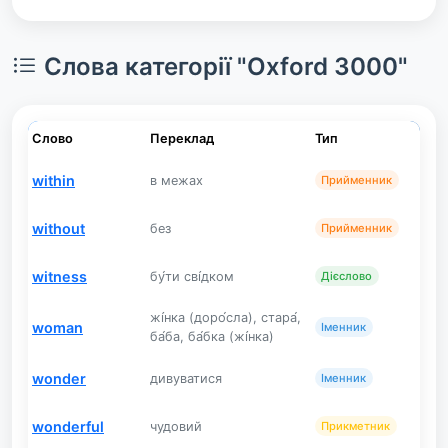
Слова категорії "Oxford 3000"
Слово
Переклад
Тип
within
в межах
Прийменник
without
без
Прийменник
witness
бу́ти сві́дком
Дієслово
жі́нка (доро́сла), стара́,
woman
Іменник
ба́ба, ба́бка (жі́нка)
wonder
дивуватися
Іменник
wonderful
чудовий
Прикметник