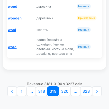
wood
деревина
Іменник
wooden
дерев'яний
Прикметник
wool
шерсть
Іменник
сло́во (лекси́чна
одини́ця), і́ншими
word
Іменник
слова́ми, части́на мо́ви,
дослі́вно, поря́док слів
Показано 3181-3190 з 3227 слів
1
...
318
319
320
...
323