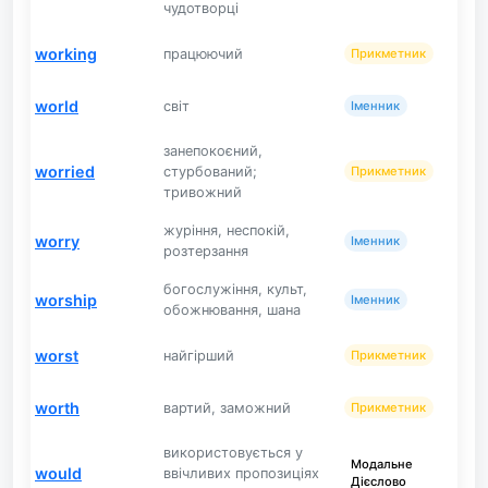
чудотворці
working
працюючий
Прикметник
world
світ
Іменник
занепокоєний,
worried
стурбований;
Прикметник
тривожний
журіння, неспокій,
worry
Іменник
розтерзання
богослужіння, культ,
worship
Іменник
обожнювання, шана
worst
найгірший
Прикметник
worth
вартий, заможний
Прикметник
використовується у
Модальне
would
ввічливих пропозиціях
Дієслово