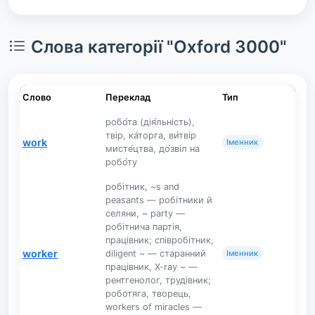
Слова категорії "Oxford 3000"
Слово
Переклад
Тип
робо́та (дія́льність),
твір, ка́торга, ви́твір
work
Іменник
мисте́цтва, до́звіл на
робо́ту
робітник, ~s and
peasants — робітники й
селяни, ~ party —
робітнича партія,
працівник; співробітник,
worker
diligent ~ — старанний
Іменник
працівник, X-ray ~ —
рентгенолог, трудівник;
роботяга, творець,
workers of miracles —