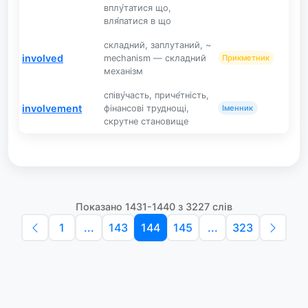
вплу́татися що,
вля́патися в що
складний, заплутаний, ~
involved
mechanism — складний
Прикметник
механізм
співу́часть, приче́тність,
involvement
фінансові труднощі,
Іменник
скрутне становище
Показано 1431-1440 з 3227 слів
1
...
143
144
145
...
323