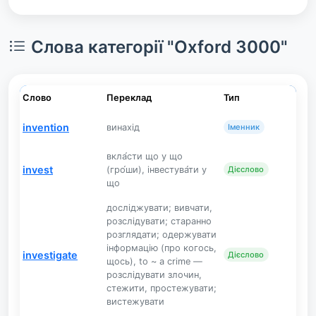
Слова категорії "Oxford 3000"
Слово
Переклад
Тип
invention
винахід
Іменник
вкла́сти що у що
invest
(гро́ши), інвестува́ти у
Дієслово
що
досліджувати; вивчати,
розслідувати; старанно
розглядати; одержувати
інформацію (про когось,
investigate
Дієслово
щось), to ~ a crime —
розслідувати злочин,
стежити, простежувати;
вистежувати