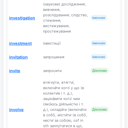
(наукове) дослідження;
вивчення,
розслідування; слідство,
investigation
Іменник
стеження,
вистежування,
простежування
investment
інвестиції
Іменник
invitation
запрошення
Іменник
invite
запросити
Дієслово
втягну́ти, втягти́,
включа́ти кого́ у що (в
колекти́в і т. д.),
заціка́вити кого́ чим
(яко́юсь дія́льністю і т.
involve
д.), склада́ти (включа́ти
Дієслово
в собі́), місти́ти (в собі́),
нести́ за собо́ю, osf in
sth заплу́татися в що,