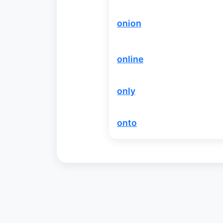
onion
online
only
onto