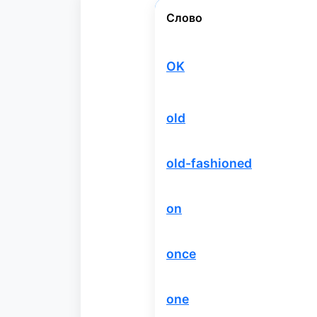
Слово
OK
old
old-fashioned
on
once
one