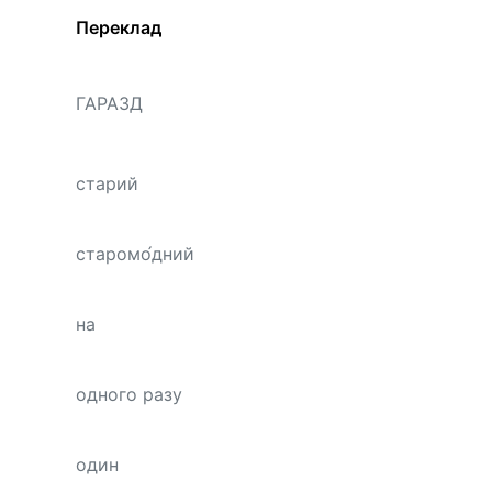
Переклад
ГАРАЗД
старий
старомо́дний
на
одного разу
один