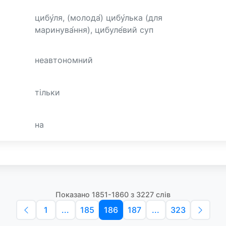
цибу́ля, (молода́) цибу́лька (для
маринува́ння), цибуле́вий суп
неавтономний
тільки
на
Показано 1851-1860 з 3227 слів
1
...
185
186
187
...
323