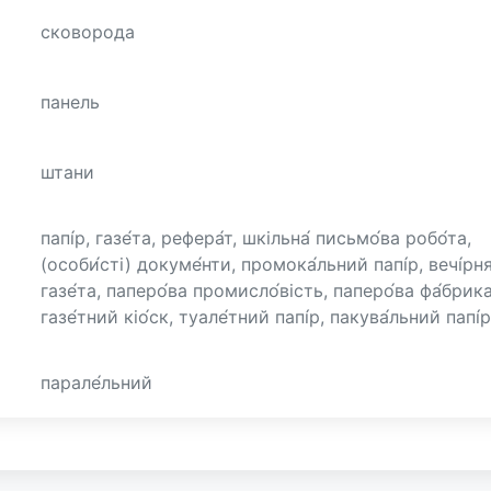
сковорода
панель
штани
папі́р, газе́та, рефера́т, шкільна́ письмо́ва робо́та,
(особи́сті) докуме́нти, промока́льний папі́р, вечі́рн
газе́та, паперо́ва промисло́вість, паперо́ва фа́брика
газе́тний кіо́ск, туале́тний папі́р, пакува́льний папі́р
парале́льний