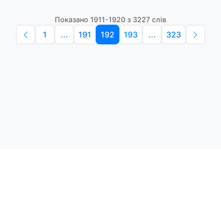
Показано 1911-1920 з 3227 слів
1
...
191
192
193
...
323
Політика конфіденційності
Умо
Словники англійських слів
Наш
етоди навчання та зручний