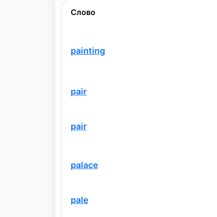
Слово
painting
pair
pair
palace
pale