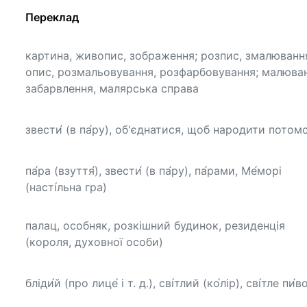
Переклад
картина, живопис, зображення; розпис, змалюванн
опис, розмальовування, розфарбовування; малюван
забарвлення, малярська справа
звести́ (в па́ру), об'єднатися, щоб народити потом
па́ра (взуття́), звести́ (в па́ру), па́рами, Ме́морі
(насті́льна гра)
палац, особняк, розкішний будинок, резиденція
(короля, духовної особи)
бліди́й (про лице́ і т. д.), сві́тлий (ко́лір), сві́тле пи́в