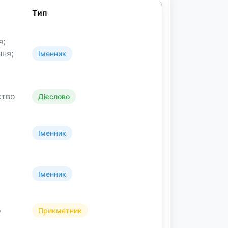
Тип
я;
ня;
Іменник
ство
Дієслово
Іменник
Іменник
о
Прикметник