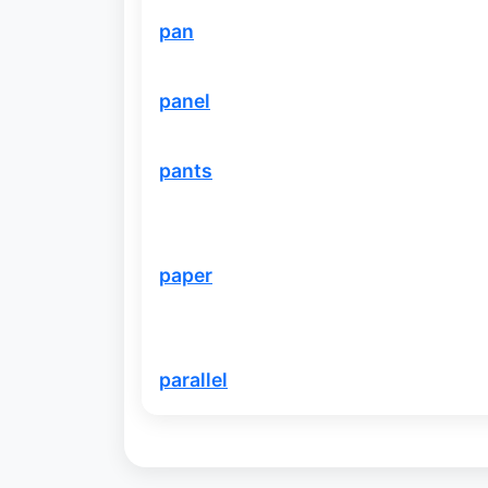
pan
panel
pants
paper
parallel