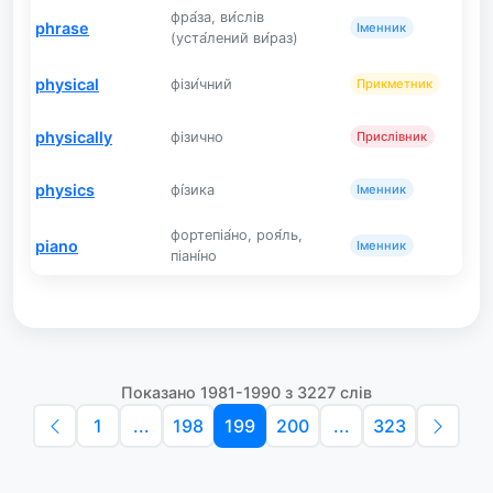
фра́за, ви́слів
phrase
Іменник
(уста́лений ви́раз)
physical
фізи́чний
Прикметник
physically
фізично
Прислівник
physics
фі́зика
Іменник
фортепіа́но, роя́ль,
piano
Іменник
піані́но
Показано 1981-1990 з 3227 слів
1
...
198
199
200
...
323