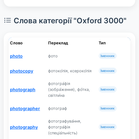
Слова категорії "Oxford 3000"
Слово
Переклад
Тип
photo
фото
Іменник
photocopy
фотоко́пія, ксероко́пія
Іменник
фотогра́фія
photograph
(зобра́ження), фо́тка,
Іменник
світли́на
photographer
фотограф
Іменник
фотографува́ння,
photography
фотогра́фія
Іменник
(спеціа́льність)