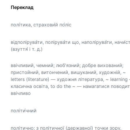
Переклад
полі́тика, страхови́й по́ліс
відполірува́ти, полірува́ти що, наполірува́ти, начи́с
(взуття́ і т. д.)
ввічливий, чемний; люб'язний; добре вихований;
пристойний, витончений, вишуканий, художній, ~
letters (literature) — художня література, ~ learning
класична освіта, to do the ~ — намагатися поводи
ввічливо
політи́чний
політично; з політичної (державної) точки зору,