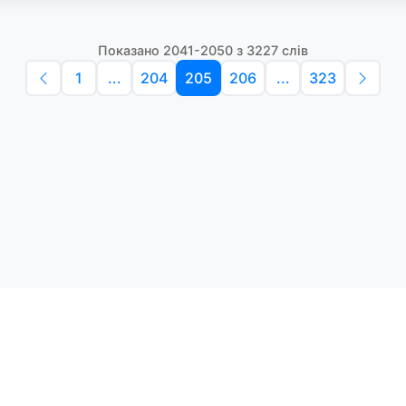
Показано 2041-2050 з 3227 слів
1
...
204
205
206
...
323
Політика конфіденційності
Умо
Словники англійських слів
Наш
етоди навчання та зручний