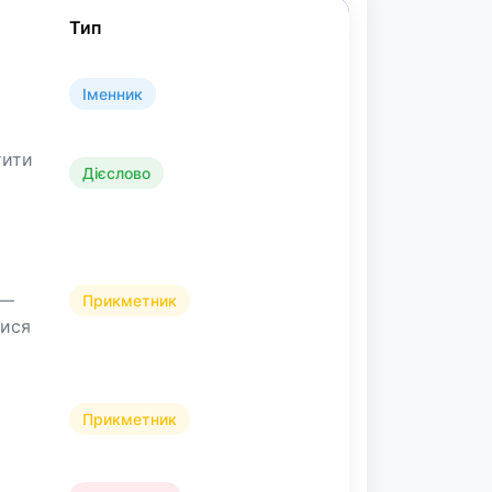
Тип
Іменник
тити
Дієслово
 —
Прикметник
тися
Прикметник