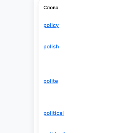
Слово
policy
polish
polite
political