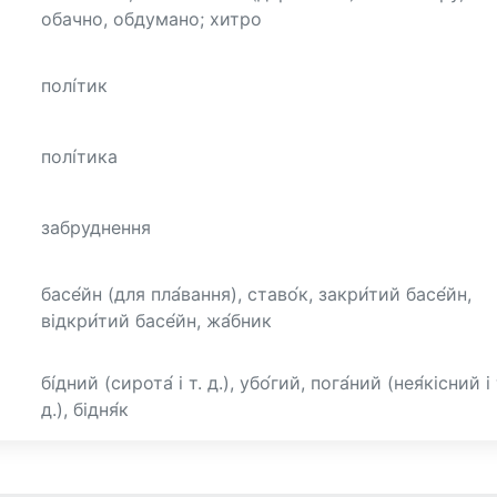
обачно, обдумано; хитро
полі́тик
полі́тика
забруднення
басе́йн (для пла́вання), ставо́к, закри́тий басе́йн,
відкри́тий басе́йн, жа́бник
бі́дний (сирота́ і т. д.), убо́гий, пога́ний (нея́кісний і 
д.), бідня́к