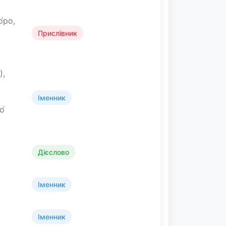
о́ро,
Прислівник
),
Іменник
о́
Дієслово
Іменник
Іменник