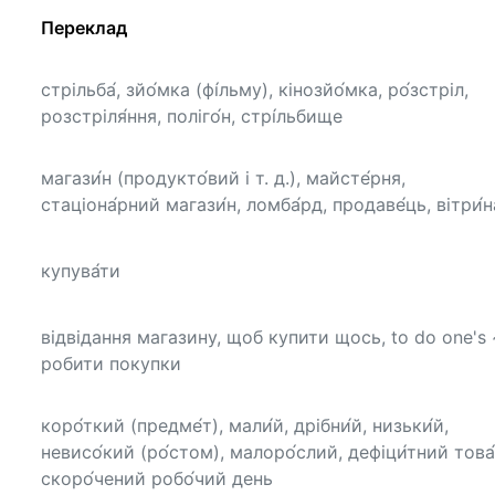
Переклад
стрільба́, зйо́мка (фі́льму), кінозйо́мка, ро́зстріл,
розстріля́ння, поліго́н, стрі́льбище
магази́н (продукто́вий і т. д.), майсте́рня,
стаціона́рний магази́н, ломба́рд, продаве́ць, вітри́н
купува́ти
відвідання магазину, щоб купити щось, to do one's
робити покупки
коро́ткий (предме́т), мали́й, дрібни́й, низьки́й,
невисо́кий (ро́стом), малоро́слий, дефіци́тний това́
скоро́чений робо́чий день