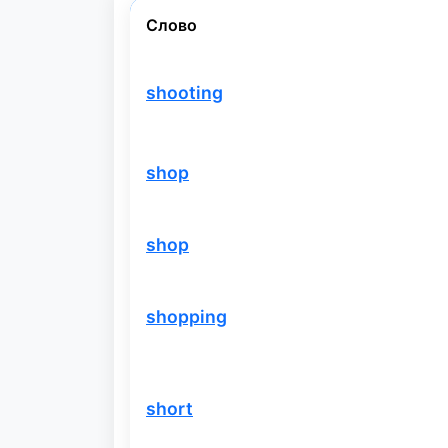
Слово
shooting
shop
shop
shopping
short