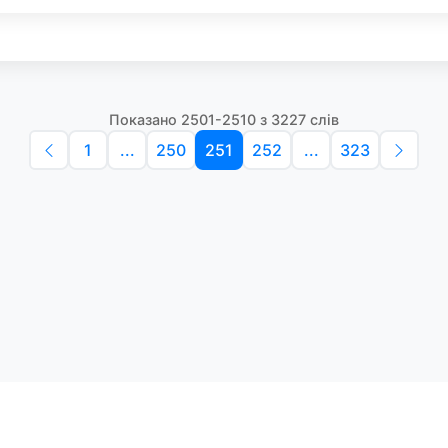
Показано 2501-2510 з 3227 слів
1
...
250
251
252
...
323
Політика конфіденційності
Умо
Словники англійських слів
Наш