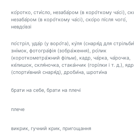
ко́ротко, сти́сло, незаба́ром (в коро́ткому ча́сі), ск
незаба́ром (в коро́ткому ча́сі), ско́ро пі́сля чого́,
невдо́взі
по́стріл, уда́р (у воро́та), ку́ля (снаря́д для стрільби́
зні́мок, фотогра́фія (зобра́ження), ро́лик
(короткометра́жний фільм), кадр, ча́рка, ча́рочка,
ке́лишок, скля́ночка, стака́нчик (горі́лки і т. д.), ядр
(спорти́вний снаря́д), дроби́на, шроти́на
брати на себе, брати на плечі
плече
викрик, гучний крик, пригощання