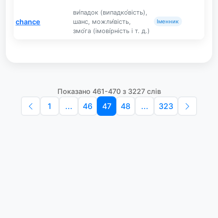
ви́падок (випадко́вість),
chance
шанс, можли́вість,
Іменник
змо́га (імові́рність і т. д.)
Показано 461-470 з 3227 слів
1
...
46
47
48
...
323