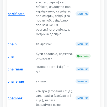
атеста́т, сертифіка́т,
до́відка, свідо́цтво про
наро́дження, свідо́цтво
certificate
Іменник
про смерть, свідо́цтво
про шлюб, свідо́цтво
про закі́нчення
ремісни́чого учи́лища,
меди́чна до́відка
chain
ланцюжок
Іменник
бути головою, саджати,
chair
Дієслово
очолювати
голова́ (організа́ції і т.
chairman
Іменник
д.)
challenge
ви́клик
Іменник
ка́мера (згора́ння і т. д.),
зал, пала́та (засі́дання і
chamber
Іменник
т. д.), пала́та
(парла́ментська)