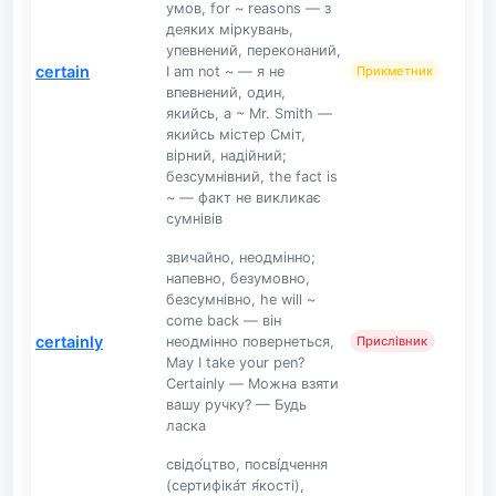
умов, for ~ reasons — з
деяких міркувань,
упевнений, переконаний,
certain
I am not ~ — я не
Прикметник
впевнений, один,
якийсь, a ~ Mr. Smith —
якийсь містер Сміт,
вірний, надійний;
безсумнівний, the fact is
~ — факт не викликає
сумнівів
звичайно, неодмінно;
напевно, безумовно,
безсумнівно, he will ~
come back — він
certainly
неодмінно повернеться,
Прислівник
May I take your pen?
Certainly — Можна взяти
вашу ручку? — Будь
ласка
свідо́цтво, посві́дчення
(сертифіка́т я́кості),