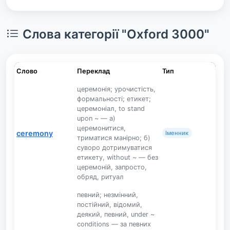
Слова категорії "Oxford 3000"
Слово
Переклад
Тип
церемонія; урочистість,
формальності; етикет;
церемоніал, to stand
upon ~ — а)
церемонитися,
ceremony
Іменник
триматися манірно; б)
суворо дотримуватися
етикету, without ~ — без
церемоній, запросто,
обряд, ритуал
певний; незмінний,
постійний, відомий,
деякий, певний, under ~
conditions — за певних