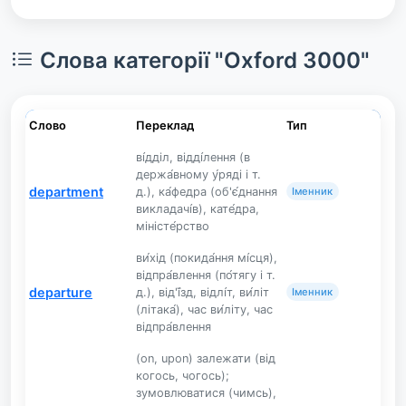
Слова категорії "Oxford 3000"
Слово
Переклад
Тип
ві́дділ, відді́лення (в
держа́вному у́ряді і т.
department
д.), ка́федра (об'є́днання
Іменник
викладачі́в), кате́дра,
міністе́рство
ви́хід (покида́ння мі́сця),
відпра́влення (по́тягу і т.
departure
д.), від'ї́зд, відлі́т, ви́літ
Іменник
(літака́), час ви́літу, час
відпра́влення
(on, upon) залежати (від
когось, чогось);
зумовлюватися (чимсь),