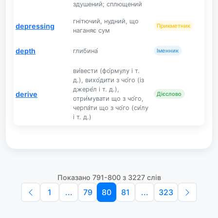
здушений; сплющений
гнітючий, нудний, що
depressing
Прикметник
наганяє сум
depth
глибина́
Іменник
ви́вести (фо́рмулу і т.
д.), вихо́дити з чо́го (із
джере́л і т. д.),
derive
Дієслово
отри́мувати що з чо́го,
черпа́ти що з чо́го (си́лу
і т. д.)
Показано 791-800 з 3227 слів
1
...
79
80
81
...
323