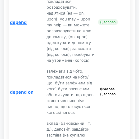
покладатися,
розраховувати,
надіятися (на — on,
upon), you may ~ upon
depend
Дієслово
my help — ви можете
розраховувати на мою
допомогу, (on, upon)
одержувати допомогу
(від когось); залежати
(від когось); перебувати
на утриманні (когось)
зале́жати від чо́го,
поклада́тися на ко́го/
що, бу́ти зале́жним від
кого́, бути впевненим
Фразове
depend on
Дієслово
або очікувати, що щось
станеться синонім:
число, що стосується
когось/чогось
вклад (банківський і т.
д.), депози́т, завда́ток,
заста́ва (на купі́влю