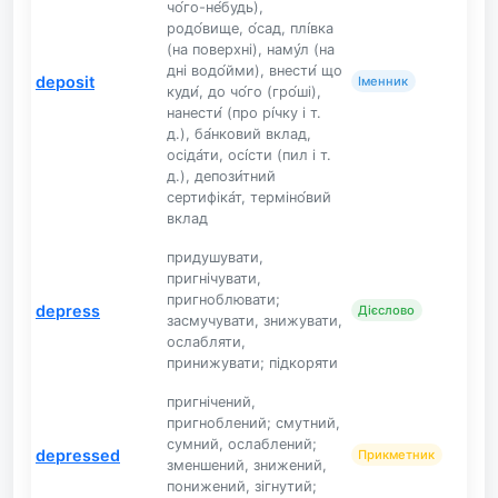
чо́го-не́будь),
родо́вище, о́сад, плі́вка
(на поверхні), наму́л (на
дні водо́йми), внести́ що
deposit
Іменник
куди́, до чо́го (гро́ші),
нанести́ (про рі́чку і т.
д.), ба́нковий вклад,
осіда́ти, осі́сти (пил і т.
д.), депози́тний
сертифіка́т, терміно́вий
вклад
придушувати,
пригнічувати,
пригноблювати;
depress
Дієслово
засмучувати, знижувати,
ослабляти,
принижувати; підкоряти
пригнічений,
пригноблений; смутний,
сумний, ослаблений;
depressed
Прикметник
зменшений, знижений,
понижений, зігнутий;