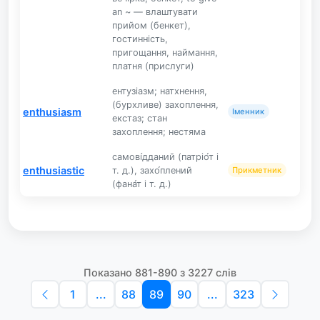
an ~ — влаштувати
прийом (бенкет),
гостинність,
пригощання, наймання,
платня (прислуги)
ентузіазм; натхнення,
(бурхливе) захоплення,
enthusiasm
Іменник
екстаз; стан
захоплення; нестяма
самові́дданий (патріо́т і
enthusiastic
т. д.), захо́плений
Прикметник
(фана́т і т. д.)
Показано 881-890 з 3227 слів
1
...
88
89
90
...
323