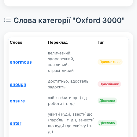
Слова категорії "Oxford 3000"
Слово
Переклад
Тип
величезний;
здоровенний,
enormous
Прикметник
жахливий,
страхітливий
достатньо, вдосталь,
enough
Прислівник
задосить
забезпе́чити що (хід
ensure
Дієслово
робо́ти і т. д.)
увійти́ куди́, ввести́ що
(паро́ль і т. д.), занести́
enter
Дієслово
що куди́ (до спи́ску і т.
д.)