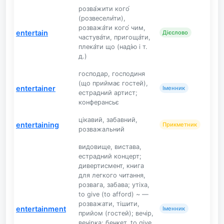
розва́жити кого́
(розвесели́ти),
розважа́ти кого́ чим,
entertain
Дієслово
частува́ти, пригоща́ти,
плека́ти що (наді́ю і т.
д.)
господар, господиня
(що приймає гостей),
entertainer
Іменник
естрадний артист;
конферансьє
цікавий, забавний,
entertaining
Прикметник
розважальний
видовище, вистава,
естрадний концерт;
дивертисмент, книга
для легкого читання,
розвага, забава; утіха,
to give (to afford) ~ —
розважати, тішити,
entertainment
Іменник
прийом (гостей); вечір,
вечірка; бенкет, to give