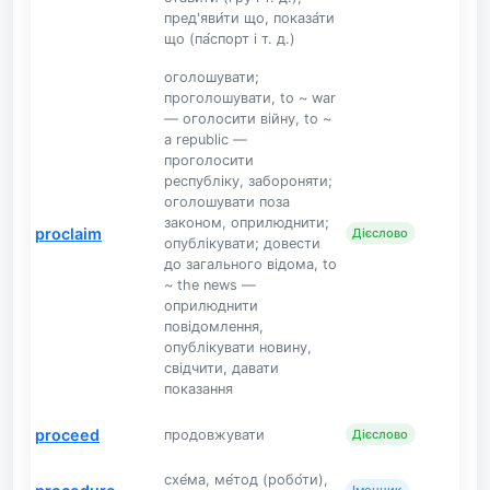
пред'яви́ти що, показа́ти
що (па́спорт і т. д.)
оголошувати;
проголошувати, to ~ war
— оголосити війну, to ~
a republic —
проголосити
республіку, забороняти;
оголошувати поза
законом, оприлюднити;
proclaim
Дієслово
опублікувати; довести
до загального відома, to
~ the news —
оприлюднити
повідомлення,
опублікувати новину,
свідчити, давати
показання
proceed
продовжувати
Дієслово
схе́ма, ме́тод (робо́ти),