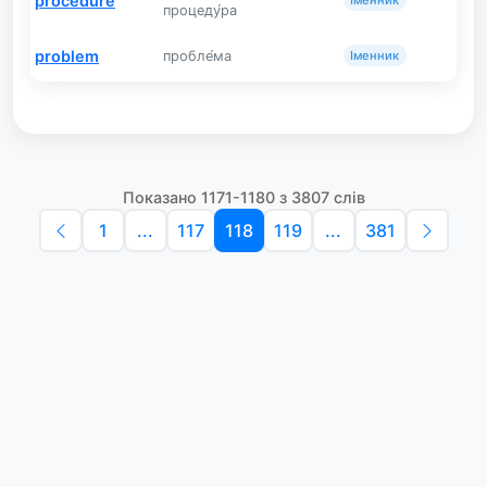
procedure
Іменник
процеду́ра
problem
пробле́ма
Іменник
Показано 1171-1180 з 3807 слів
1
...
117
118
119
...
381