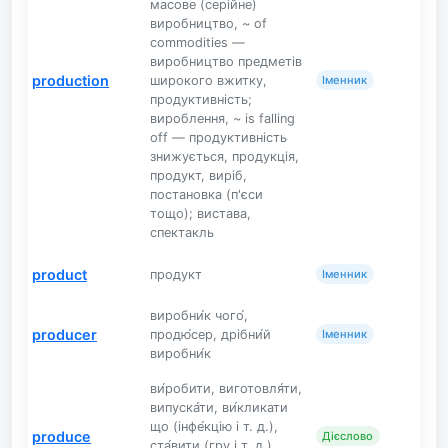
масове (серійне)
виробництво, ~ of
commodities —
виробництво предметів
production
широкого вжитку,
Іменник
продуктивність;
вироблення, ~ is falling
off — продуктивність
знижується, продукція,
продукт, виріб,
постановка (п'єси
тощо); вистава,
спектакль
product
продукт
Іменник
виробни́к чого́,
producer
продю́сер, дрібни́й
Іменник
виробни́к
ви́робити, виготовля́ти,
випуска́ти, ви́кликати
що (інфе́кцію і т. д.),
produce
Дієслово
ста́вити (гру і т. д.),