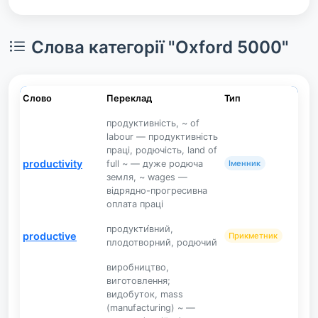
Слова категорії "Oxford 5000"
Слово
Переклад
Тип
продуктивність, ~ of
labour — продуктивність
праці, родючість, land of
productivity
full ~ — дуже родюча
Іменник
земля, ~ wages —
відрядно-прогресивна
оплата праці
продукти́вний,
productive
Прикметник
плодотворний, родючий
виробництво,
виготовлення;
видобуток, mass
(manufacturing) ~ —