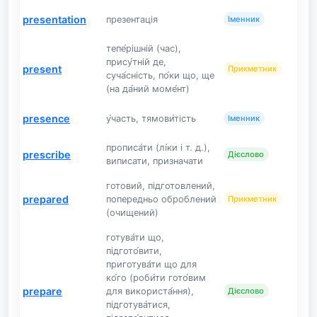
presentation
презентація
Іменник
тепе́рішній (час),
прису́тній де,
present
Прикметник
суча́сність, по́ки що, ще
(на да́ний моме́нт)
presence
у́часть, тямови́тість
Іменник
прописа́ти (лі́ки і т. д.),
prescribe
Дієслово
виписати, призначати
готовий, підготовлений,
prepared
попередньо оброблений
Прикметник
(очищений)
готува́ти що,
підгото́вити,
приготува́ти що для
ко́го (роби́ти гото́вим
prepare
для використа́ння),
Дієслово
підготува́тися,