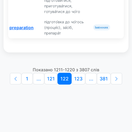
підгото́витися,
приготува́тися,
готува́тися до чо́го
підгото́вка до чо́гось
preparation
(проце́с), за́сіб,
Іменник
препара́т
Показано 1211-1220 з 3807 слів
1
...
121
122
123
...
381