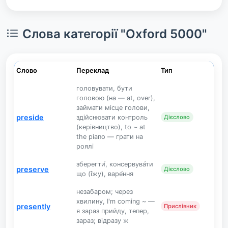
Слова категорії "Oxford 5000"
Слово
Переклад
Тип
головувати, бути
головою (на — at, over),
займати місце голови,
preside
здійснювати контроль
Дієслово
(керівництво), to ~ at
the piano — грати на
роялі
зберегти́, консервува́ти
preserve
Дієслово
що (ї́жу), варе́ння
незабаром; через
хвилину, I'm coming ~ —
presently
Прислівник
я зараз прийду, тепер,
зараз; відразу ж