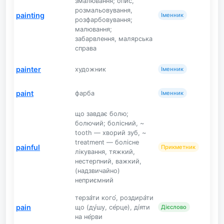
змалювання; опис,
розмальовування,
painting
Іменник
розфарбовування;
малювання;
забарвлення, малярська
справа
painter
художник
Іменник
paint
фарба
Іменник
що завдає болю;
болючий; болісний, ~
tooth — хворий зуб, ~
treatment — болісне
painful
Прикметник
лікування, тяжкий,
нестерпний, важкий,
(надзвичайно)
неприємний
терза́ти кого́, роздира́ти
pain
що (ду́шу, се́рце), ді́яти
Дієслово
на не́рви