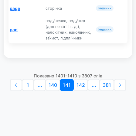
page
сторінка
Іменник
поду́шечка, поду́шка
(для печа́ті і т. д.),
pad
Іменник
налокі́тник, наколі́нник,
за́хист, підплі́чники
Показано 1401-1410 з 3807 слів
1
...
140
141
142
...
381