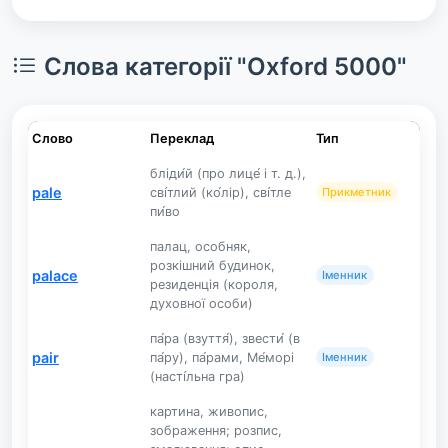
Слова категорії "Oxford 5000"
Слово
Переклад
Тип
бліди́й (про лице́ і т. д.),
pale
сві́тлий (ко́лір), сві́тле
Прикметник
пи́во
палац, особняк,
розкішний будинок,
palace
Іменник
резиденція (короля,
духовної особи)
па́ра (взуття́), звести́ (в
pair
па́ру), па́рами, Ме́морі
Іменник
(насті́льна гра)
картина, живопис,
зображення; розпис,