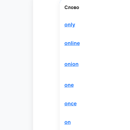
Слово
only
online
onion
one
once
on