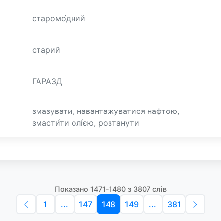
старомо́дний
старий
ГАРАЗД
змазувати, навантажуватися нафтою,
змасти́ти олі́єю, розтанути
Показано 1471-1480 з 3807 слів
1
...
147
148
149
...
381