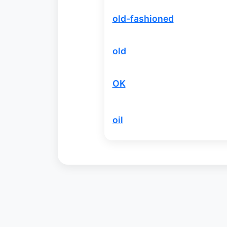
old-fashioned
old
OK
oil