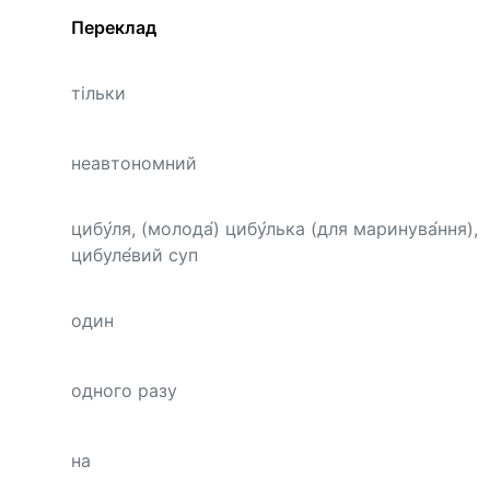
Переклад
тільки
неавтономний
цибу́ля, (молода́) цибу́лька (для маринува́ння),
цибуле́вий суп
один
одного разу
на