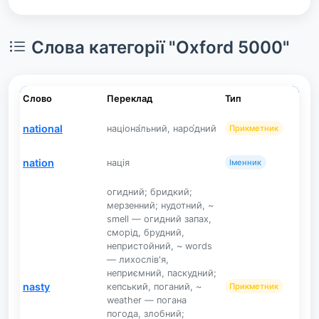
Слова категорії "Oxford 5000"
Слово
Переклад
Тип
national
націона́льний, наро́дний
Прикметник
nation
нація
Іменник
огидний; бридкий;
мерзенний; нудотний, ~
smell — огидний запах,
сморід, брудний,
непристойний, ~ words
— лихослів'я,
неприємний, паскудний;
nasty
кепський, поганий, ~
Прикметник
weather — погана
погода, злобний;