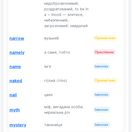
недоброзичливий;
роздратований, to be in
a ~ mood — злитися,
небезпечний,
загрозливий; невдалий
narrow
вузьки́й
Прикметник
namely
а саме, тобто
Прислівник
name
ім'я
Іменник
naked
го́лий (ті́ло)
Прикметник
nail
цвях
Іменник
міф, вигадана особа;
myth
Іменник
нереальна річ
mystery
таємни́ця
Іменник