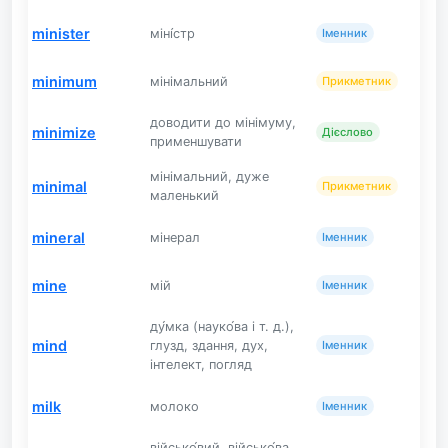
minister
міні́стр
Іменник
minimum
мінімальний
Прикметник
доводити до мінімуму,
minimize
Дієслово
применшувати
мінімальний, дуже
minimal
Прикметник
маленький
mineral
мінерал
Іменник
mine
мій
Іменник
ду́мка (науко́ва і т. д.),
mind
глузд, здання, дух,
Іменник
інтелект, погляд
milk
молоко
Іменник
військо́вий, військо́ва