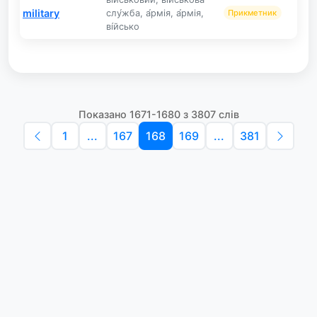
military
слу́жба, а́рмія, а́рмія,
Прикметник
ві́йсько
Показано 1671-1680 з 3807 слів
1
...
167
168
169
...
381