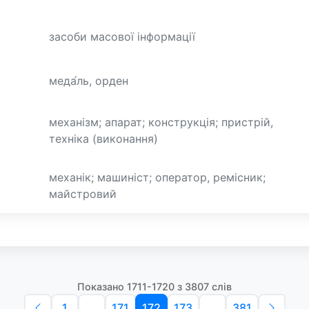
засоби масової інформації
меда́ль, орден
механізм; апарат; конструкція; пристрій,
техніка (виконання)
механік; машиніст; оператор, ремісник;
майстровий
Показано 1711-1720 з 3807 слів
1
...
171
172
173
...
381