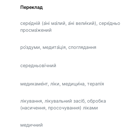
Переклад
сере́дній (а́ні ма́лий, а́ні вели́кий), сере́дньо
просма́жений
ро́здуми, медита́ція, споглядання
середньові́чний
медикаме́нт, лі́ки, медици́на, терапі́я
лікування, лікувальний засіб, обробка
(насичення, просочування) ліками
медичний