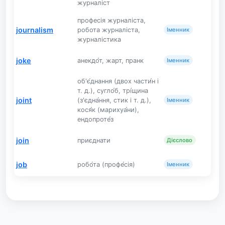
журналіст
професія журналіста,
journalism
робота журналіста,
Іменник
журналістика
joke
анекдо́т, жарт, пранк
Іменник
об'є́днання (двох части́н і
т. д.), сугло́б, трі́щина
joint
(з'єдна́ння, стик і т. д.),
Іменник
кося́к (марихуа́ни),
ендопроте́з
join
приєднати
Дієслово
job
робо́та (профе́сія)
Іменник