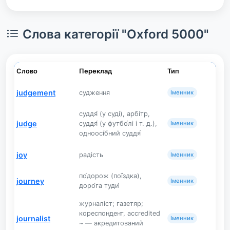
Слова категорії "Oxford 5000"
Слово
Переклад
Тип
judgement
судження
Іменник
суддя́ (у суді́), арбі́тр,
judge
суддя́ (у футбо́лі і т. д.),
Іменник
одноосі́бний суддя́
joy
радість
Іменник
по́дорож (пої́здка),
journey
Іменник
доро́га туди́
журналіст; газетяр;
кореспондент, accredited
journalist
Іменник
~ — акредитований