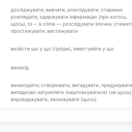
досліджувати; вивчати, розслідувати; старанно
розглядати; одержувати інформацію (про когось,
щось), to ~ a crime — розслідувати злочин, стежит
простежувати; вистежувати
вкла́сти що у що (гро́ши), інвестува́ти у що
винахід
винаходити; створювати, вигадувати, придумувати
випадково натрапляти (наштовхуватися) (на щось)
впроваджувати, засновувати (щось)