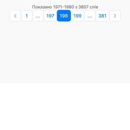
Показано 1971-1980 з 3807 слів
1
...
197
198
199
...
381
Політика конфіденційності
Умо
Словники англійських слів
Наш
етоди навчання та зручний
і.