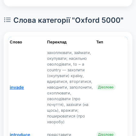
Слова категорії "Oxford 5000"
Слово
Переклад
Тип
захоплювати, займати,
окупувати; насильно
оволодівати, to ~ a
country — захопити
(окупувати) країну,
вдиратися, вторгатися,
invade
наводнити, заполонити,
Дієслово
охоплювати,
оволодівати (про
почуття), зазіхати (на
щось), вражати;
поширюватися (про
хворобу)
introduce
представити
Дієслово