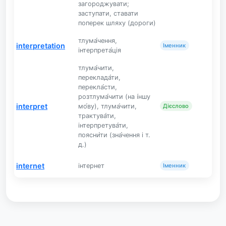
загороджувати;
заступати, ставати
поперек шляху (дороги)
тлума́чення,
interpretation
Іменник
інтерпрета́ція
тлума́чити,
переклада́ти,
перекла́сти,
розтлума́чити (на і́ншу
interpret
мо́ву), тлума́чити,
Дієслово
трактува́ти,
інтерпретува́ти,
поясни́ти (зна́чення і т.
д.)
internet
інтернет
Іменник