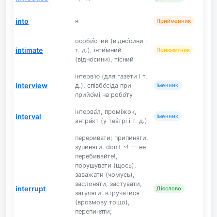
into
в
Прийменник
особи́стий (відно́сини і
intimate
т. д.), інти́мний
Прикметник
(відно́сини), тісний
інтерв'ю́ (для газе́ти і т.
interview
д.), співбе́сіда при
Іменник
прийо́мі на робо́ту
інтерва́л, промі́жок,
interval
Іменник
антра́кт (у теа́трі і т. д.)
переривати; припиняти,
зупиняти, don't ~! — не
перебивайте!,
порушувати (щось),
заважати (чомусь),
заслоняти, застувати,
interrupt
Дієслово
затуляти, втручатися
(врозмову тощо),
перепиняти;