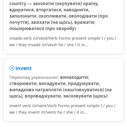
country — захопити (окупувати) країну,
вдиратися, вторгатися, наводнити,
заполонити, охоплювати, оволодівати (про
почуття), зазіхати (на щось), вражати;
поширюватися (про хворобу)
invade verb /ɪnˈveɪd/Verb Forms present simple I / you /
we / they invade /ɪnˈveɪd/ he / she / it in...
invent
Переклад українською:
винаходити;
створювати, вигадувати, придумувати,
випадково натрапляти (наштовхуватися) (на
щось), впроваджувати, засновувати (щось)
invent verb /ɪnˈvent/Verb Forms present simple I / you /
we / they invent /ɪnˈvent/ he / she / it in...