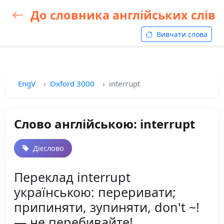
До словника англійських слів
Вивчати слова
EngV
Oxford 3000
interrupt
Слово англійською: interrupt
Дієслово
Переклад interrupt
українською: переривати;
припиняти, зупиняти, don't ~!
— не перебивайте!,