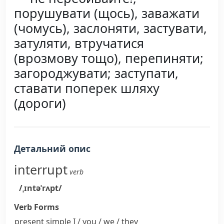
порушувати (щось), заважати
(чомусь), заслоняти, застувати,
затуляти, втручатися
(врозмову тощо), перепиняти;
загороджувати; заступати,
ставати поперек шляху
(дороги)
Детальний опис
interrupt
verb
/ˌɪntəˈrʌpt/
Verb Forms
present simple I / you / we / they