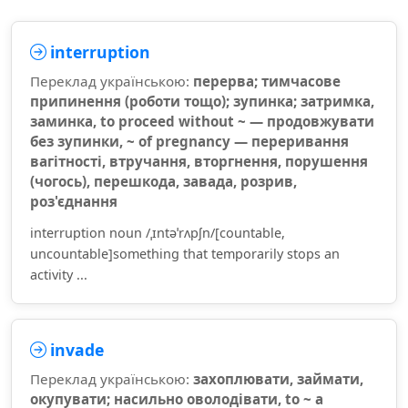
interruption
Переклад українською:
перерва; тимчасове
припинення (роботи тощо); зупинка; затримка,
заминка, to proceed without ~ — продовжувати
без зупинки, ~ of pregnancy — переривання
вагітності, втручання, вторгнення, порушення
(чогось), перешкода, завада, розрив,
роз'єднання
interruption noun /ˌɪntəˈrʌpʃn/[countable,
uncountable]something that temporarily stops an
activity ...
invade
Переклад українською:
захоплювати, займати,
окупувати; насильно оволодівати, to ~ a