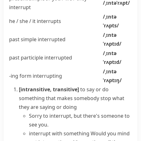
/ˌɪntəˈrʌpt/
interrupt
/ˌɪntə
he / she / it
interrupts
ˈrʌpts/
/ˌɪntə
past simple
interrupted
ˈrʌptɪd/
/ˌɪntə
past participle
interrupted
ˈrʌptɪd/
/ˌɪntə
-ing form
interrupting
ˈrʌptɪŋ/
[intransitive, transitive]
to say or do
something that makes somebody stop what
they are saying or doing
Sorry to interrupt, but there's someone to
see you.
interrupt with something
Would you mind