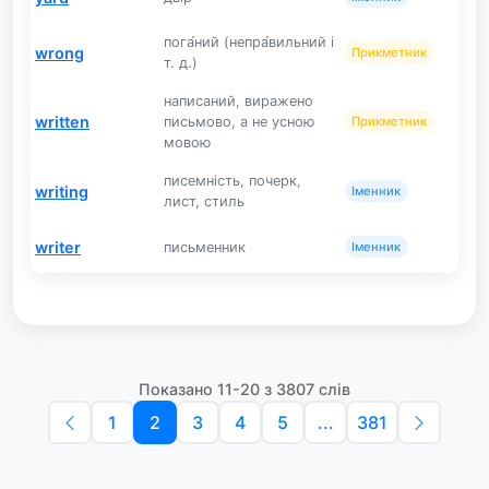
пога́ний (непра́вильний і
wrong
Прикметник
т. д.)
написаний, виражено
written
письмово, а не усною
Прикметник
мовою
писемність, почерк,
writing
Іменник
лист, стиль
writer
письменник
Іменник
Показано 11-20 з 3807 слів
1
2
3
4
5
...
381