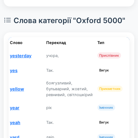
Слова категорії "Oxford 5000"
Слово
Переклад
Тип
yesterday
учора,
Прислівник
yes
Так.
Вигук
боягузливий,
yellow
бульварний, жовтий,
Прикметник
ревнивий, світлошкірий
year
рік
Іменник
yeah
Так.
Вигук
yard
двір
Іменник