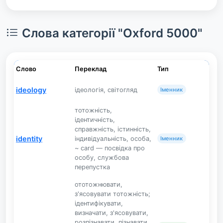
Слова категорії "Oxford 5000"
Слово
Переклад
Тип
ideology
ідеологія, світогляд
Іменник
тотожність,
ідентичність,
справжність, істинність,
identity
індивідуальність, особа,
Іменник
~ card — посвідка про
особу, службова
перепустка
ототожнювати,
з'ясовувати тотожність;
ідентифікувати,
визначати, з'ясовувати,
розпізнавати, пізнавати,