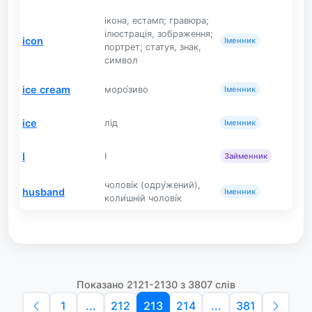
ікона, естамп; гравюра;
ілюстрація, зображення;
icon
Іменник
портрет; статуя, знак,
символ
ice cream
моро́зиво
Іменник
ice
лід
Іменник
I
I
Займенник
чолові́к (одру́жений),
husband
Іменник
коли́шній чолові́к
Показано 2121-2130 з 3807 слів
1
...
212
213
214
...
381