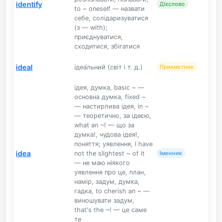
identify
Дієслово
to ~ oneself — назвати
себе, солідаризуватися
(з — with);
приєднуватися,
сходитися, збігатися
ideal
ідеа́льний (світ і т. д.)
Прикметник
ідея, думка, basic ~ —
основна думка, fixed ~
— настирлива ідея, in ~
— теоретично, за ідеєю,
what an ~! — що за
думка!, чудова ідея!,
поняття; уявлення, I have
idea
not the slightest ~ of it
Іменник
— не маю ніякого
уявлення про це, план,
намір, задум, думка,
гадка, to cherish an ~ —
виношувати задум,
that's the ~! — це саме
те