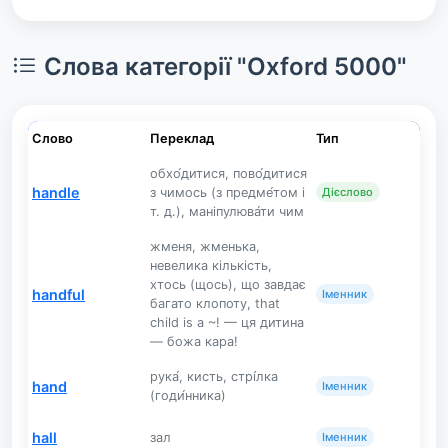
Слова категорії "Oxford 5000"
Слово
Переклад
Тип
обхо́дитися, пово́дитися
handle
з чимось (з предме́том і
Дієслово
т. д.), маніпулюва́ти чим
жменя, жменька,
невелика кількість,
хтось (щось), що завдає
handful
Іменник
багато клопоту, that
child is a ~! — ця дитина
— божа кара!
рука́, кисть, стрі́лка
hand
Іменник
(годи́нника)
hall
зал
Іменник