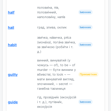
полови́на, пів,
half
полови́нний,
Іменник
наполови́ну, напі́в
hail
град, злива, оклик
Іменник
зви́чка, на́вичка, ря́са
(мона́ха), пога́на зви́чка,
habit
Іменник
за зви́чкою (роби́ти і т.
д.)
винний, винуватий (у
чомусь — of), to be ~ of
murder — бути винним у
guilty
вбивстві, to look ~ —
Прикметник
мати винуватий вигляд,
злочинний, ~ secret —
ганебна таємниця
гід, провідни́к (екску́рсій
guide
і т. д.), путівни́к,
Іменник
екску́рсія