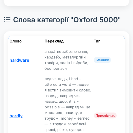
Слова категорії "Oxford 5000"
Слово
Переклад
Тип
апара́тне забезпе́чення,
хардве́р, металургі́йні
hardware
Іменник
това́ри, залі́зні ви́роби,
боєприпаси
ледве, ледь, I had ~
uttered a word — ледве
я встиг вимовити слово,
навряд, навряд чи,
навряд щоб, it is ~
possible — навряд чи це
можливо, насилу, з
hardly
Прислівник
трудом, money ~ earned
— з трудом зароблені
гроші, різко, суворо;