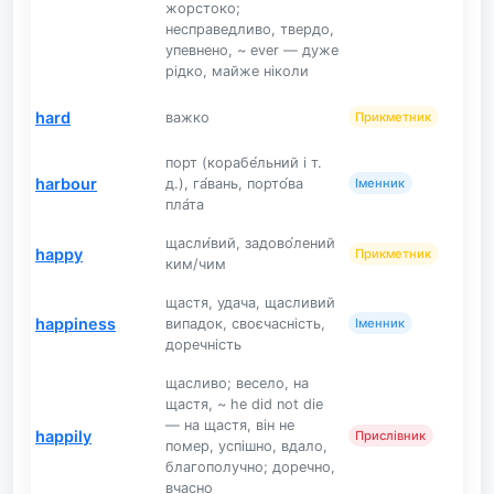
жорстоко;
несправедливо, твердо,
упевнено, ~ ever — дуже
рідко, майже ніколи
hard
важко
Прикметник
порт (корабе́льний і т.
harbour
д.), га́вань, порто́ва
Іменник
пла́та
щасли́вий, задово́лений
happy
Прикметник
ким/чим
щастя, удача, щасливий
happiness
випадок, своєчасність,
Іменник
доречність
щасливо; весело, на
щастя, ~ he did not die
— на щастя, він не
happily
Прислівник
помер, успішно, вдало,
благополучно; доречно,
вчасно