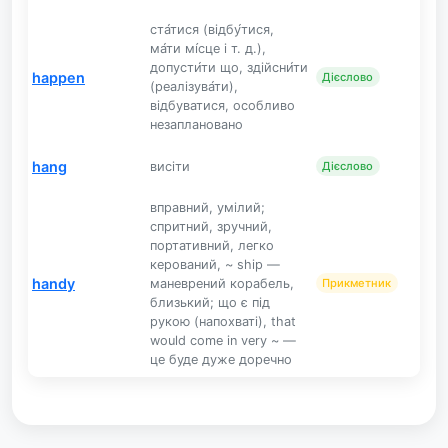
ста́тися (відбу́тися,
ма́ти мі́сце і т. д.),
допусти́ти що, здійсни́ти
happen
Дієслово
(реалізува́ти),
відбуватися, особливо
незаплановано
hang
висіти
Дієслово
вправний, умілий;
спритний, зручний,
портативний, легко
керований, ~ ship —
handy
маневрений корабель,
Прикметник
близький; що є під
рукою (напохваті), that
would come in very ~ —
це буде дуже доречно