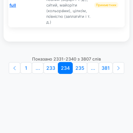
full
си́тий, майорі́ти
Прикметник
(кольора́ми), цілко́м,
по́вністю (заплати́ти і т.
д.)
Показано 2331-2340 з 3807 слів
1
...
233
234
235
...
381