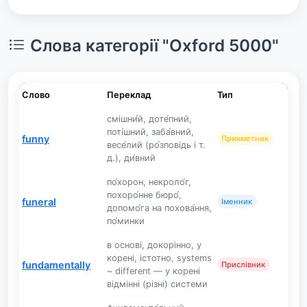
Слова категорії "Oxford 5000"
Слово
Переклад
Тип
смішни́й, доте́пний,
поті́шний, заба́вний,
funny
Прикметник
весе́лий (ро́зповідь і т.
д.), ди́вний
по́хорон, некроло́г,
похоро́нне бюро́,
funeral
Іменник
допомо́га на похова́ння,
по́минки
в основі, докорінно, у
корені, істотно, systems
fundamentally
Прислівник
~ different — у корені
відмінні (різні) системи