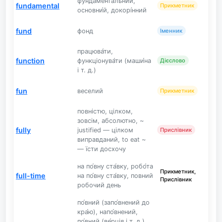
фундамента́льний,
fundamental
Прикметник
основни́й, докорі́нний
fund
фонд
Іменник
працюва́ти,
function
функціонува́ти (маши́на
Дієслово
і т. д.)
fun
веселий
Прикметник
повністю, цілком,
зовсім, абсолютно, ~
fully
justified — цілком
Прислівник
виправданий, to eat ~
— їсти досхочу
на по́вну ста́вку, робо́та
Прикметник,
full-time
на по́вну ста́вку, повний
Прислівник
робочий день
по́вний (запо́внений до
кра́ю), напо́внений,
по́вний (ве́рція і т. д.),