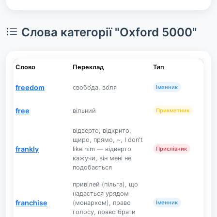
Слова категорії "Oxford 5000"
Слово
Переклад
Тип
freedom
свобо́да, во́ля
Іменник
free
вільний
Прикметник
відверто, відкрито,
щиро, прямо, ~, I don't
frankly
like him — відверто
Прислівник
кажучи, він мені не
подобається
привілей (пільга), що
надається урядом
franchise
(монархом), право
Іменник
голосу, право брати