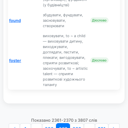
(у будівни́цтві)
збудувати, фундувати,
found
засновувати,
Дієслово
створювати
виховувати, to ~ a child
— виховувати дитину,
виходжувати,
доглядати, пестити,
плекати; вигодовувати,
foster
Дієслово
сприяти розвиткові;
заохочувати, to ~ artistic
talent — сприяти
розвиткові художнього
таланту
Показано 2361-2370 з 3807 слів