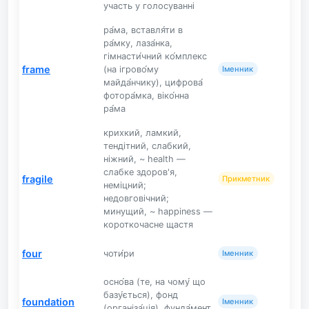
участь у голосуванні
ра́ма, вставля́ти в
ра́мку, лаза́нка,
гімнасти́чний ко́мплекс
frame
(на ігрово́му
Іменник
майда́нчику), цифрова́
фотора́мка, віко́нна
ра́ма
крихкий, ламкий,
тендітний, слабкий,
ніжний, ~ health —
слабке здоров'я,
fragile
Прикметник
неміцний;
недовговічний;
минущий, ~ happiness —
короткочасне щастя
four
чоти́ри
Іменник
осно́ва (те, на чому́ що
базу́ється), фонд
foundation
Іменник
(організа́ція), фунда́мент