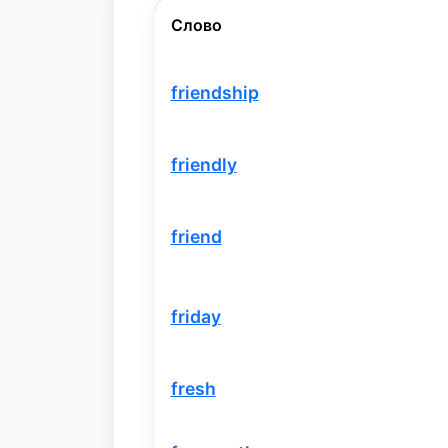
Слово
friendship
friendly
friend
friday
fresh