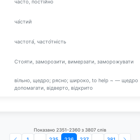
часто, постійно
ча́стий
частота́, часто́тність
Стояти, заморозити, вимерзати, заморожувати
вільно, щедро; рясно; широко, to help ~ — щедро
допомагати, відверто, відкрито
Показано 2351-2360 з 3807 слів
1
...
235
236
237
...
381