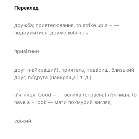
Переклад
дружба; приятелювання, to strike up a ~ —
подружитися, дружелюбність
привітний
друг (найкра́щий), при́ятель, това́риш, близьки́й
друг, по́друга (найкра́ща і т. д.)
п'ятниця, Good ~ — велика (страсна) п'ятниця, to
have a ~ look — мати похмурий вигляд
свіжий