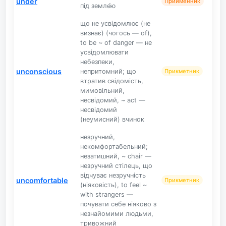
under
Прийменник
під земле́ю
що не усвідомлює (не
визнає) (чогось — of),
to be ~ of danger — не
усвідомлювати
небезпеки,
unconscious
непритомний; що
Прикметник
втратив свідомість,
мимовільний,
несвідомий, ~ act —
несвідомий
(неумисний) вчинок
незручний,
некомфортабельний;
незатишний, ~ chair —
незручний стілець, що
відчуває незручність
uncomfortable
Прикметник
(ніяковість), to feel ~
with strangers —
почувати себе ніяково з
незнайомими людьми,
тривожний