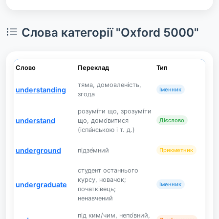
Слова категорії "Oxford 5000"
Слово
Переклад
Тип
тяма, домовленість,
understanding
Іменник
згода
розумі́ти що, зрозумі́ти
understand
що, домо́витися
Дієслово
(іспа́нською і т. д.)
underground
підзе́мний
Прикметник
студент останнього
курсу, новачок;
undergraduate
Іменник
початківець;
ненавчений
під ким/чим, непо́вний,