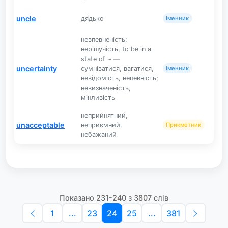
uncle
дя́дько
Іменник
невпевненість;
нерішучість, to be in a
state of ~ —
uncertainty
сумніватися, вагатися,
Іменник
невідомість, непевність;
невизначеність,
мінливість
неприйнятний,
unacceptable
неприємний,
Прикметник
небажаний
Показано 231-240 з 3807 слів
1
...
23
24
25
...
381